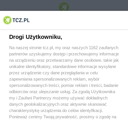
© 2001-2026 Tczew - TCZ.PL Sp. z o.o. Internetowy Serwis Informacyjny Miasta
Tczewa
Drogi Użytkowniku,
Na naszej stronie tcz.pl, my oraz naszych 1162 zaufanych
partnerów uzyskujemy dostęp i przechowujemy informacje
na urządzeniu oraz przetwarzamy dane osobowe, takie jak
unikalne identyfikatory, standardowe informacje wysyłane
przez urządzenie czy dane przeglądania w celu
zapewniania spersonalizowanych reklam, wybór
O FIRMIE
POLITYKA PRYWATNOŚCI
HOSTING
spersonalizowanych treści, pomiar reklam i treści, badanie
REKLAMA
WSPÓŁPRACA
RSS
FACEBOOK
KONTAKT
odbiorców oraz ulepszanie usług. Za zgodą Użytkownika
my i Zaufani Partnerzy możemy używać dokładnych
Nasze serwisy
danych geolokalizacyjnych oraz aktywnie skanować
charakterystykę urządzenia do celów identyfikacji.
Aktualności
Muzyka i kultura
Ponieważ cenimy Twoją prywatność, prosimy o zgodę na
Tcz24
Archiwum wydarzeń
korzystanie z tych technologii poprzez kliknięcie
Kronika Policyjna
Telewizja Internetowa