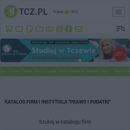
Tczew
18°C
Toggl
naviga
Gminy Tczew. Na początek Shaun Baker & Jessica Jean
Samochody Goo
KATALOG FIRM I INSTYTUCJI "PRAWO I PODATKI"
Szukaj w katalogu firm