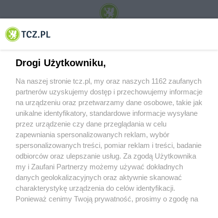
© 2001-2026 Tczew - TCZ.PL Sp. z o.o. Internetowy Serwis Informacyjny Miasta
Tczewa
Drogi Użytkowniku,
Na naszej stronie tcz.pl, my oraz naszych 1162 zaufanych
partnerów uzyskujemy dostęp i przechowujemy informacje
na urządzeniu oraz przetwarzamy dane osobowe, takie jak
unikalne identyfikatory, standardowe informacje wysyłane
przez urządzenie czy dane przeglądania w celu
zapewniania spersonalizowanych reklam, wybór
O FIRMIE
POLITYKA PRYWATNOŚCI
HOSTING
spersonalizowanych treści, pomiar reklam i treści, badanie
REKLAMA
WSPÓŁPRACA
RSS
FACEBOOK
KONTAKT
odbiorców oraz ulepszanie usług. Za zgodą Użytkownika
my i Zaufani Partnerzy możemy używać dokładnych
Nasze serwisy
danych geolokalizacyjnych oraz aktywnie skanować
charakterystykę urządzenia do celów identyfikacji.
Aktualności
Muzyka i kultura
Ponieważ cenimy Twoją prywatność, prosimy o zgodę na
Tcz24
Archiwum wydarzeń
korzystanie z tych technologii poprzez kliknięcie
Kronika Policyjna
Telewizja Internetowa