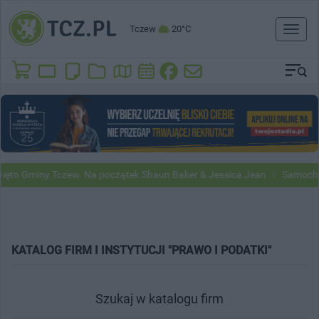
Tczew
20°C
Toggl
naviga
Gminy Tczew. Na początek Shaun Baker & Jessica Jean
Samochody Goo
KATALOG FIRM I INSTYTUCJI "PRAWO I PODATKI"
Szukaj w katalogu firm