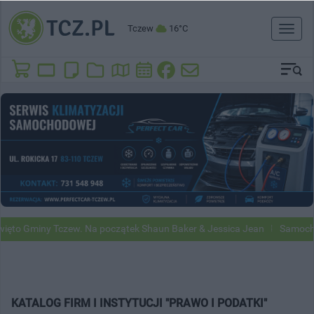
Tczew
16°C
Toggl
naviga
ięto Gminy Tczew. Na początek Shaun Baker & Jessica Jean
Samochod
KATALOG FIRM I INSTYTUCJI "PRAWO I PODATKI"