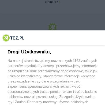
strona 4 z
4
© 2001-2026 Tczew - TCZ.PL Sp. z o.o. Internetowy Serwis Informacyjny Miasta
Tczewa
Drogi Użytkowniku,
Na naszej stronie tcz.pl, my oraz naszych 1162 zaufanych
partnerów uzyskujemy dostęp i przechowujemy informacje
na urządzeniu oraz przetwarzamy dane osobowe, takie jak
unikalne identyfikatory, standardowe informacje wysyłane
przez urządzenie czy dane przeglądania w celu
zapewniania spersonalizowanych reklam, wybór
O FIRMIE
POLITYKA PRYWATNOŚCI
HOSTING
spersonalizowanych treści, pomiar reklam i treści, badanie
REKLAMA
WSPÓŁPRACA
RSS
FACEBOOK
KONTAKT
odbiorców oraz ulepszanie usług. Za zgodą Użytkownika
my i Zaufani Partnerzy możemy używać dokładnych
Nasze serwisy