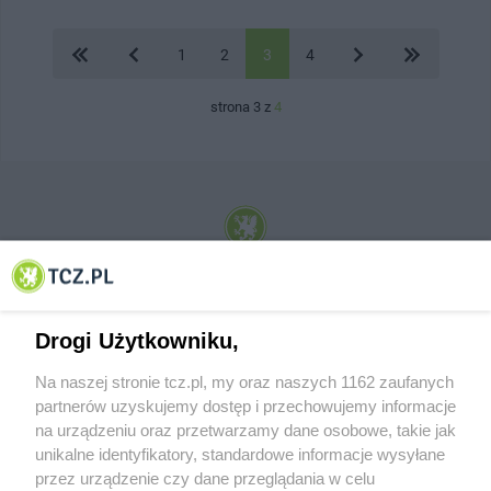
1
2
3
4
strona 3 z
4
© 2001-2026 Tczew - TCZ.PL Sp. z o.o. Internetowy Serwis Informacyjny Miasta
Tczewa
Drogi Użytkowniku,
Na naszej stronie tcz.pl, my oraz naszych 1162 zaufanych
partnerów uzyskujemy dostęp i przechowujemy informacje
na urządzeniu oraz przetwarzamy dane osobowe, takie jak
unikalne identyfikatory, standardowe informacje wysyłane
przez urządzenie czy dane przeglądania w celu