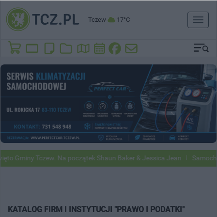
Tczew
17°C
Toggl
naviga
to Gminy Tczew. Na początek Shaun Baker & Jessica Jean
Samochody 
KATALOG FIRM I INSTYTUCJI "PRAWO I PODATKI"