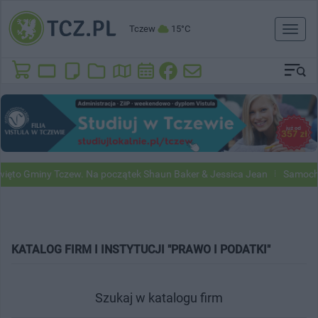
Tczew
15°C
Toggl
naviga
ięto Gminy Tczew. Na początek Shaun Baker & Jessica Jean
Samochod
KATALOG FIRM I INSTYTUCJI "PRAWO I PODATKI"
Szukaj w katalogu firm