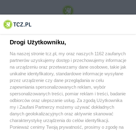
© 2001-2026 Tczew - TCZ.PL Sp. z o.o. Internetowy Serwis Informacyjny Miasta
Tczewa
Drogi Użytkowniku,
Na naszej stronie tcz.pl, my oraz naszych 1162 zaufanych
partnerów uzyskujemy dostęp i przechowujemy informacje
na urządzeniu oraz przetwarzamy dane osobowe, takie jak
unikalne identyfikatory, standardowe informacje wysyłane
przez urządzenie czy dane przeglądania w celu
zapewniania spersonalizowanych reklam, wybór
O FIRMIE
POLITYKA PRYWATNOŚCI
HOSTING
spersonalizowanych treści, pomiar reklam i treści, badanie
REKLAMA
WSPÓŁPRACA
RSS
FACEBOOK
KONTAKT
odbiorców oraz ulepszanie usług. Za zgodą Użytkownika
my i Zaufani Partnerzy możemy używać dokładnych
Nasze serwisy
danych geolokalizacyjnych oraz aktywnie skanować
charakterystykę urządzenia do celów identyfikacji.
Aktualności
Muzyka i kultura
Ponieważ cenimy Twoją prywatność, prosimy o zgodę na
Tcz24
Archiwum wydarzeń
korzystanie z tych technologii poprzez kliknięcie