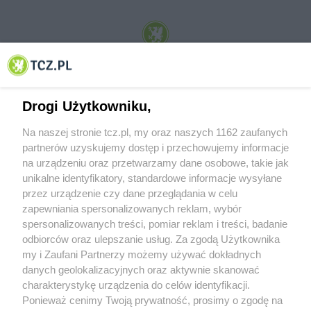
© 2001-2026 Tczew - TCZ.PL Sp. z o.o. Internetowy Serwis Informacyjny Miasta
Tczewa
Drogi Użytkowniku,
Na naszej stronie tcz.pl, my oraz naszych 1162 zaufanych
partnerów uzyskujemy dostęp i przechowujemy informacje
na urządzeniu oraz przetwarzamy dane osobowe, takie jak
unikalne identyfikatory, standardowe informacje wysyłane
przez urządzenie czy dane przeglądania w celu
zapewniania spersonalizowanych reklam, wybór
O FIRMIE
POLITYKA PRYWATNOŚCI
HOSTING
spersonalizowanych treści, pomiar reklam i treści, badanie
REKLAMA
WSPÓŁPRACA
RSS
FACEBOOK
KONTAKT
odbiorców oraz ulepszanie usług. Za zgodą Użytkownika
my i Zaufani Partnerzy możemy używać dokładnych
Nasze serwisy
danych geolokalizacyjnych oraz aktywnie skanować
charakterystykę urządzenia do celów identyfikacji.
Aktualności
Muzyka i kultura
Ponieważ cenimy Twoją prywatność, prosimy o zgodę na
Tcz24
Archiwum wydarzeń