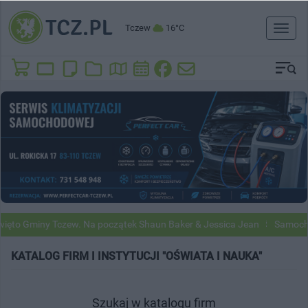
Tczew
16°C
Toggl
naviga
ęto Gminy Tczew. Na początek Shaun Baker & Jessica Jean
Samochod
KATALOG FIRM I INSTYTUCJI "OŚWIATA I NAUKA"
Szukaj w katalogu firm