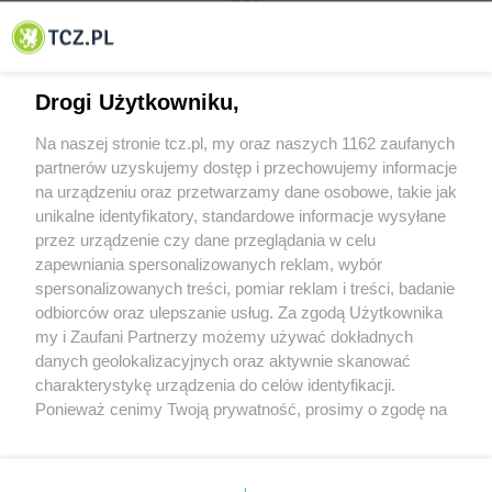
© 2001-2026 Tczew - TCZ.PL Sp. z o.o. Internetowy Serwis Informacyjny Miasta
Tczewa
Drogi Użytkowniku,
Na naszej stronie tcz.pl, my oraz naszych 1162 zaufanych
partnerów uzyskujemy dostęp i przechowujemy informacje
na urządzeniu oraz przetwarzamy dane osobowe, takie jak
unikalne identyfikatory, standardowe informacje wysyłane
przez urządzenie czy dane przeglądania w celu
zapewniania spersonalizowanych reklam, wybór
O FIRMIE
POLITYKA PRYWATNOŚCI
HOSTING
spersonalizowanych treści, pomiar reklam i treści, badanie
REKLAMA
WSPÓŁPRACA
RSS
FACEBOOK
KONTAKT
odbiorców oraz ulepszanie usług. Za zgodą Użytkownika
my i Zaufani Partnerzy możemy używać dokładnych
Nasze serwisy
danych geolokalizacyjnych oraz aktywnie skanować
charakterystykę urządzenia do celów identyfikacji.
Aktualności
Muzyka i kultura
Ponieważ cenimy Twoją prywatność, prosimy o zgodę na
Tcz24
Archiwum wydarzeń
korzystanie z tych technologii poprzez kliknięcie
Kronika Policyjna
Telewizja Internetowa
„Akceptuję”. Zgoda jest dobrowolna i zawsze możesz ją
Kalendarz imprez
Sport
zmienić/wycofać klikając przycisk ustawień prywatności
Salony urody i masażu
Żłobki i przedszkola