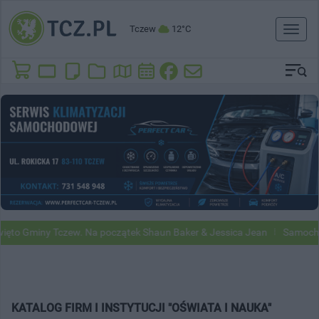
Tczew
12°C
Toggl
naviga
ęto Gminy Tczew. Na początek Shaun Baker & Jessica Jean
Samochody
KATALOG FIRM I INSTYTUCJI "OŚWIATA I NAUKA"