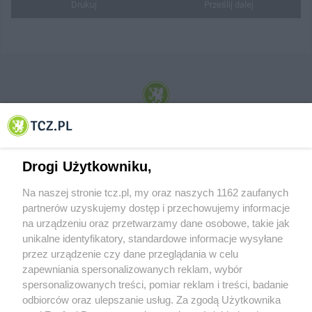
Drukuj
Prześlij dalej
© 2001-2026 Tczew - TCZ.PL Sp. z o.o. Internetowy Serwis Informacyjny Miasta
Tczewa
Drogi Użytkowniku,
Na naszej stronie tcz.pl, my oraz naszych 1162 zaufanych
partnerów uzyskujemy dostęp i przechowujemy informacje
na urządzeniu oraz przetwarzamy dane osobowe, takie jak
unikalne identyfikatory, standardowe informacje wysyłane
przez urządzenie czy dane przeglądania w celu
zapewniania spersonalizowanych reklam, wybór
O FIRMIE
POLITYKA PRYWATNOŚCI
HOSTING
spersonalizowanych treści, pomiar reklam i treści, badanie
REKLAMA
WSPÓŁPRACA
RSS
FACEBOOK
KONTAKT
odbiorców oraz ulepszanie usług. Za zgodą Użytkownika