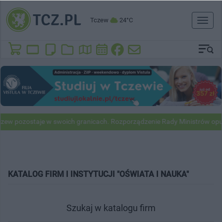
Tczew
24°C
Toggl
naviga
w pozostaje w swoich granicach. Rozporządzenie Rady Ministrów opub
KATALOG FIRM I INSTYTUCJI "OŚWIATA I NAUKA"
Szukaj w katalogu firm