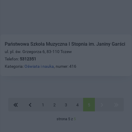
Państwowa Szkoła Muzyczna I Stopnia im. Janiny Garści
ul. pl. św. Grzegorza 6, 83-110 Tczew
Telefon:
5312351
Kategoria:
Oświata i nauka
, numer: 416
1
2
3
4
5
strona 5 z
5