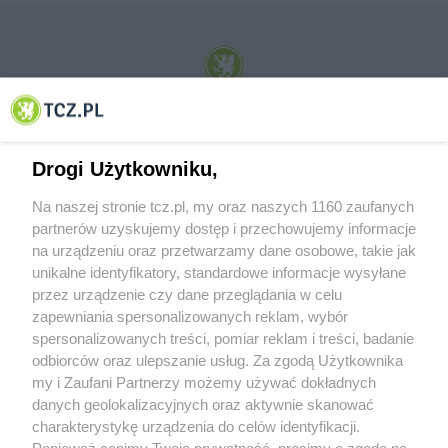
© 2001-2026 Tczew - TCZ.PL Sp. z o.o. Internetowy Serwis Informacyjny Miasta
Tczewa
Drogi Użytkowniku,
Na naszej stronie tcz.pl, my oraz naszych 1160 zaufanych
partnerów uzyskujemy dostęp i przechowujemy informacje
na urządzeniu oraz przetwarzamy dane osobowe, takie jak
unikalne identyfikatory, standardowe informacje wysyłane
przez urządzenie czy dane przeglądania w celu
zapewniania spersonalizowanych reklam, wybór
O FIRMIE
POLITYKA PRYWATNOŚCI
HOSTING
spersonalizowanych treści, pomiar reklam i treści, badanie
REKLAMA
WSPÓŁPRACA
RSS
FACEBOOK
KONTAKT
odbiorców oraz ulepszanie usług. Za zgodą Użytkownika
my i Zaufani Partnerzy możemy używać dokładnych
Nasze serwisy
danych geolokalizacyjnych oraz aktywnie skanować
charakterystykę urządzenia do celów identyfikacji.
Aktualności
Muzyka i kultura
Ponieważ cenimy Twoją prywatność, prosimy o zgodę na