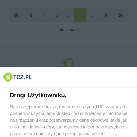
1
2
3
4
5
strona 4 z
5
© 2001-2026 Tczew - TCZ.PL Sp. z o.o. Internetowy Serwis Informacyjny Miasta
Tczewa
Drogi Użytkowniku,
Na naszej stronie tcz.pl, my oraz naszych 1162 zaufanych
partnerów uzyskujemy dostęp i przechowujemy informacje
na urządzeniu oraz przetwarzamy dane osobowe, takie jak
unikalne identyfikatory, standardowe informacje wysyłane
przez urządzenie czy dane przeglądania w celu