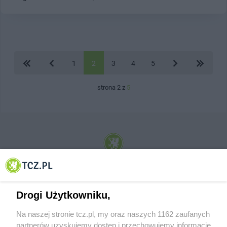
1
2
3
4
5
strona 2 z
5
© 2001-2026 Tczew - TCZ.PL Sp. z o.o. Internetowy Serwis Informacyjny Miasta
Tczewa
Drogi Użytkowniku,
Na naszej stronie tcz.pl, my oraz naszych 1162 zaufanych
partnerów uzyskujemy dostęp i przechowujemy informacje