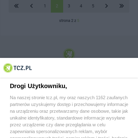
1
2
3
4
5
strona 2 z
5
© 2001-2026 Tczew - TCZ.PL Sp. z o.o. Internetowy Serwis Informacyjny Miasta
Tczewa
Drogi Użytkowniku,
Na naszej stronie tcz.pl, my oraz naszych 1162 zaufanych
partnerów uzyskujemy dostęp i przechowujemy informacje
na urządzeniu oraz przetwarzamy dane osobowe, takie jak
unikalne identyfikatory, standardowe informacje wysyłane
przez urządzenie czy dane przeglądania w celu
zapewniania spersonalizowanych reklam, wybór
O FIRMIE
POLITYKA PRYWATNOŚCI
HOSTING