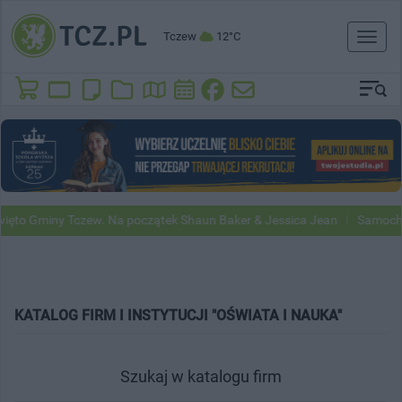
Tczew
12°C
Toggl
naviga
to Gminy Tczew. Na początek Shaun Baker & Jessica Jean
Samochody 
KATALOG FIRM I INSTYTUCJI "OŚWIATA I NAUKA"
Szukaj w katalogu firm