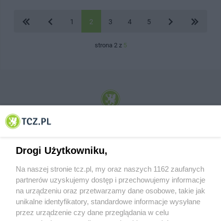
1
2
3
4
5
strona 2 z
5
© 2001-2026 Tczew - TCZ.PL Sp. z o.o. Internetowy Serwis Informacyjny Miasta
Tczewa
Drogi Użytkowniku,
Na naszej stronie tcz.pl, my oraz naszych 1162 zaufanych
partnerów uzyskujemy dostęp i przechowujemy informacje
na urządzeniu oraz przetwarzamy dane osobowe, takie jak
unikalne identyfikatory, standardowe informacje wysyłane
przez urządzenie czy dane przeglądania w celu