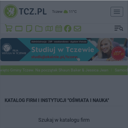
Tczew
11°C
Toggl
naviga
to Gminy Tczew. Na początek Shaun Baker & Jessica Jean
Samochody
KATALOG FIRM I INSTYTUCJI "OŚWIATA I NAUKA"
Szukaj w katalogu firm