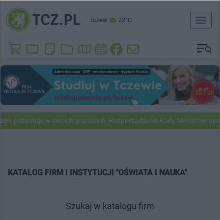
Tczew
22°C
Toggl
naviga
w pozostaje w swoich granicach. Rozporządzenie Rady Ministrów opub
KATALOG FIRM I INSTYTUCJI "OŚWIATA I NAUKA"
Szukaj w katalogu firm