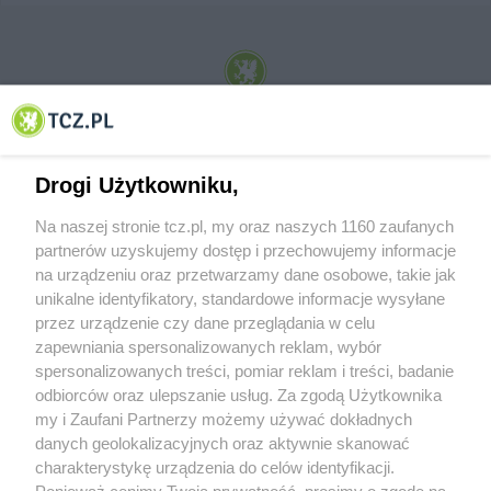
© 2001-2026 Tczew - TCZ.PL Sp. z o.o. Internetowy Serwis Informacyjny Miasta
Tczewa
Drogi Użytkowniku,
Na naszej stronie tcz.pl, my oraz naszych 1160 zaufanych
partnerów uzyskujemy dostęp i przechowujemy informacje
na urządzeniu oraz przetwarzamy dane osobowe, takie jak
unikalne identyfikatory, standardowe informacje wysyłane
przez urządzenie czy dane przeglądania w celu
zapewniania spersonalizowanych reklam, wybór
O FIRMIE
POLITYKA PRYWATNOŚCI
HOSTING
spersonalizowanych treści, pomiar reklam i treści, badanie
REKLAMA
WSPÓŁPRACA
RSS
FACEBOOK
KONTAKT
odbiorców oraz ulepszanie usług. Za zgodą Użytkownika
my i Zaufani Partnerzy możemy używać dokładnych
Nasze serwisy
danych geolokalizacyjnych oraz aktywnie skanować
charakterystykę urządzenia do celów identyfikacji.
Aktualności
Muzyka i kultura
Ponieważ cenimy Twoją prywatność, prosimy o zgodę na