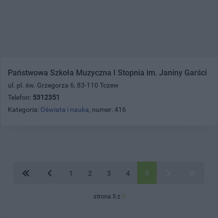
Państwowa Szkoła Muzyczna I Stopnia im. Janiny Garści
ul. pl. św. Grzegorza 6, 83-110 Tczew
Telefon:
5312351
Kategoria:
Oświata i nauka
, numer: 416
1
2
3
4
5
strona 5 z
5