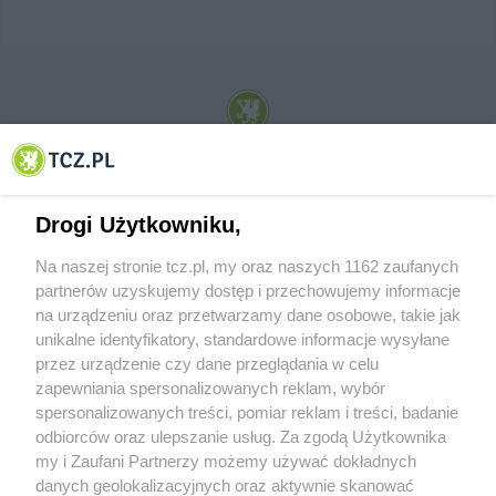
© 2001-2026 Tczew - TCZ.PL Sp. z o.o. Internetowy Serwis Informacyjny Miasta
Tczewa
Drogi Użytkowniku,
Na naszej stronie tcz.pl, my oraz naszych 1162 zaufanych
partnerów uzyskujemy dostęp i przechowujemy informacje
na urządzeniu oraz przetwarzamy dane osobowe, takie jak
unikalne identyfikatory, standardowe informacje wysyłane
przez urządzenie czy dane przeglądania w celu
zapewniania spersonalizowanych reklam, wybór
O FIRMIE
POLITYKA PRYWATNOŚCI
HOSTING
spersonalizowanych treści, pomiar reklam i treści, badanie
REKLAMA
WSPÓŁPRACA
RSS
FACEBOOK
KONTAKT
odbiorców oraz ulepszanie usług. Za zgodą Użytkownika
my i Zaufani Partnerzy możemy używać dokładnych
Nasze serwisy
danych geolokalizacyjnych oraz aktywnie skanować