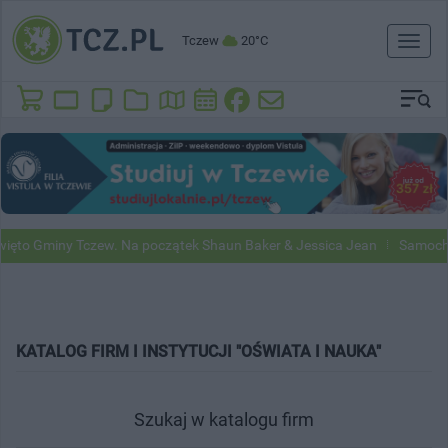
Tczew
20°C
Toggl
naviga
to Gminy Tczew. Na początek Shaun Baker & Jessica Jean
Samochody 
KATALOG FIRM I INSTYTUCJI "OŚWIATA I NAUKA"
Szukaj w katalogu firm