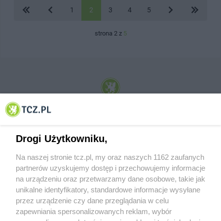
1
2
3
4
5
strona 2 z
5
© 2001-2026 Tczew - TCZ.PL Sp. z o.o. Internetowy Serwis Informacyjny Miasta
Tczewa
Drogi Użytkowniku,
Na naszej stronie tcz.pl, my oraz naszych 1162 zaufanych
partnerów uzyskujemy dostęp i przechowujemy informacje
na urządzeniu oraz przetwarzamy dane osobowe, takie jak
unikalne identyfikatory, standardowe informacje wysyłane
przez urządzenie czy dane przeglądania w celu
zapewniania spersonalizowanych reklam, wybór
O FIRMIE
POLITYKA PRYWATNOŚCI
HOSTING