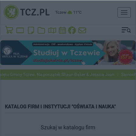
Tczew
11°C
Toggl
naviga
to Gminy Tczew. Na początek Shaun Baker & Jessica Jean
Samochody 
KATALOG FIRM I INSTYTUCJI "OŚWIATA I NAUKA"
Szukaj w katalogu firm