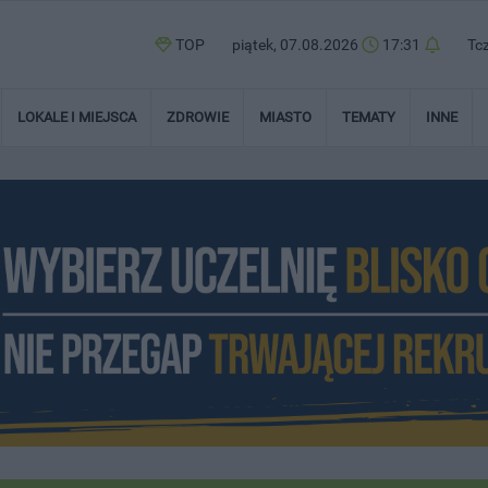
TOP
piątek, 07.08.2026
17:31
Tc
LOKALE I MIEJSCA
ZDROWIE
MIASTO
TEMATY
INNE