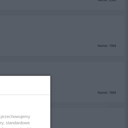
Numer: 2565
Numer: 1904
Numer: 1869
 i przechowujemy
ory, standardowe