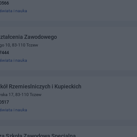
0566
świata i nauka
ształcenia Zawodowego
ego 10, 83-110 Tczew
7444
świata i nauka
kół Rzemieslniczych i Kupieckich
wska 17, 83-110 Tczew
0517
świata i nauka
za Szkoła Zawodowa Specjalna