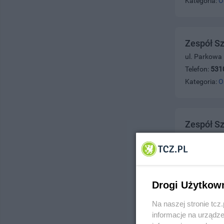
Kategoria:
O
Zespół Sz
ul. Parkowa
Telefon:
531
Kategoria:
O
Zespół Sz
ul. Wodna 8
Telefon:
531
Kategoria:
O
Drogi Użytkow
Na naszej stronie tc
Zespół Sz
informacje na urządze
ul. Gdańska