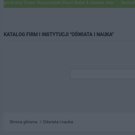
miny Tczew. Na początek Shaun Baker & Jessica Jean
Samochody Goog
KATALOG FIRM I INSTYTUCJI "OŚWIATA I NAUKA"
Strona główna
Oświata i nauka