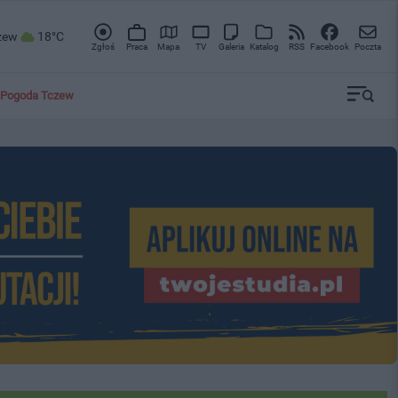
zew
18°C
Zgłoś
Praca
Mapa
TV
Galeria
Katalog
RSS
Facebook
Poczta
Pogoda Tczew