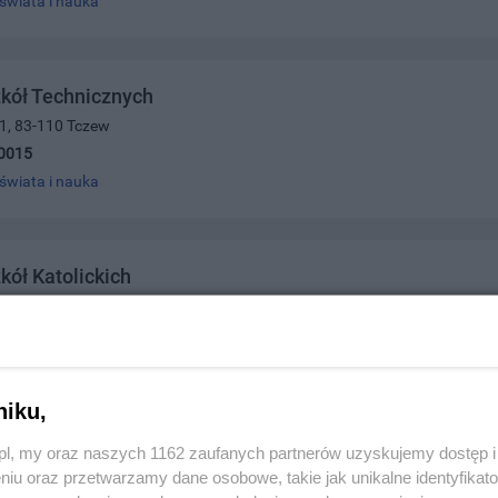
świata i nauka
kół Technicznych
 1, 83-110 Tczew
0015
świata i nauka
kół Katolickich
, 83-110 Tczew
3609
świata i nauka
niku,
z.pl, my oraz naszych 1162 zaufanych partnerów uzyskujemy dostęp
kół Ekonomicznych im. ks. St. Janusza Pasierba
niu oraz przetwarzamy dane osobowe, takie jak unikalne identyfikat
 17, 83-110 Tczew