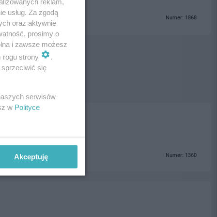
alizowanych reklam,
ie usług. Za zgodą
Numer: 1868
ych oraz aktywnie
watność, prosimy o
wolna i zawsze możesz
m rogu strony
.
sprzeciwić się
 naszych serwisów
esz w
Polityce
cza
Numer: 1360
Akceptuję