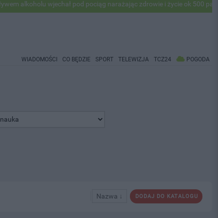
koholu wjechał pod pociąg narażając zdrowie i życie ok 500 pasażerów!
WIADOMOŚCI
CO BĘDZIE
SPORT
TELEWIZJA
TCZ24
POGODA
Nazwa ↓
DODAJ DO KATALOGU