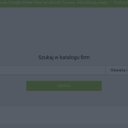
le Street View na ulicach Tczewa. Aktualizują mapy
Pod wpływem al
Szukaj w katalogu firm
SZUKAJ