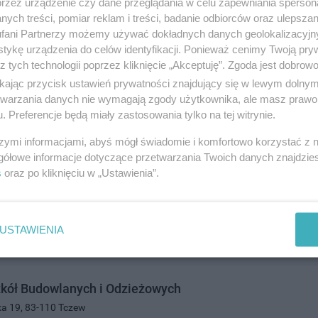
przez urządzenie czy dane przeglądania w celu zapewniania sperson
5516
ych treści, pomiar reklam i treści, badanie odbiorców oraz ulepszan
świata i nauka
fani Partnerzy możemy używać dokładnych danych geolokalizacyjn
tykę urządzenia do celów identyfikacji. Ponieważ cenimy Twoją pry
z tych technologii poprzez kliknięcie „Akceptuję”. Zgoda jest dobro
ikając przycisk ustawień prywatności znajdujący się w lewym dolny
etwarzania danych nie wymagają zgody użytkownika, ale masz prawo 
. Preferencje będą miały zastosowania tylko na tej witrynie.
szymi informacjami, abyś mógł świadomie i komfortowo korzystać z
gółowe informacje dotyczące przetwarzania Twoich danych znajdzi
kół Budowlanych i Odzieżowych im. Henryka Sienkiewi
s
oraz po kliknięciu w „Ustawienia”.
ka 19, 83-110 Tczew
0126
świata i nauka
USTAWIENIA
zkół Budowlanych i Odzieżowych
ka 19, 83-110 Tczew