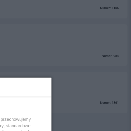
Numer: 1106
Numer: 984
Numer: 1861
 i przechowujemy
ory, standardowe