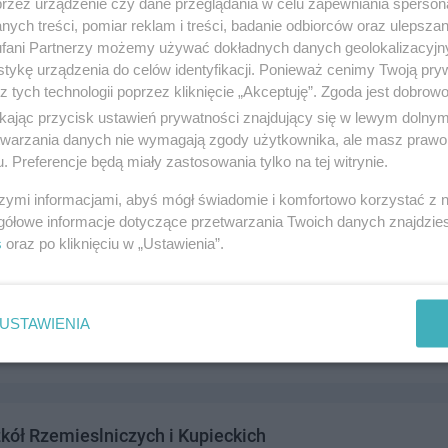
przez urządzenie czy dane przeglądania w celu zapewniania sperson
ych treści, pomiar reklam i treści, badanie odbiorców oraz ulepszan
fani Partnerzy możemy używać dokładnych danych geolokalizacyjn
tykę urządzenia do celów identyfikacji. Ponieważ cenimy Twoją pry
z tych technologii poprzez kliknięcie „Akceptuję”. Zgoda jest dobro
za Szkoła Zawodowa im. A. Runowskiego
ikając przycisk ustawień prywatności znajdujący się w lewym dolny
Grzegorza 5, 83-110 Tczew
etwarzania danych nie wymagają zgody użytkownika, ale masz prawo 
. Preferencje będą miały zastosowania tylko na tej witrynie.
2413
świata i nauka
szymi informacjami, abyś mógł świadomie i komfortowo korzystać z
gółowe informacje dotyczące przetwarzania Twoich danych znajdzi
s
oraz po kliknięciu w „Ustawienia”.
za Szkoła Zawodowa Specjalna
dzka 1, 83-110 Tczew
USTAWIENIA
5550
świata i nauka
kół Rzemieslniczych i Kupieckich