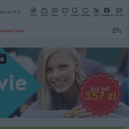
zew
21°C
Zgłoś
Praca
Mapa
TV
Galeria
Katalog
RSS
Facebook
Poczta
Pogoda Tczew