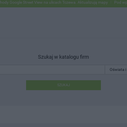
le Street View na ulicach Tczewa. Aktualizują mapy
Pod wpływem alk
Szukaj w katalogu firm
SZUKAJ