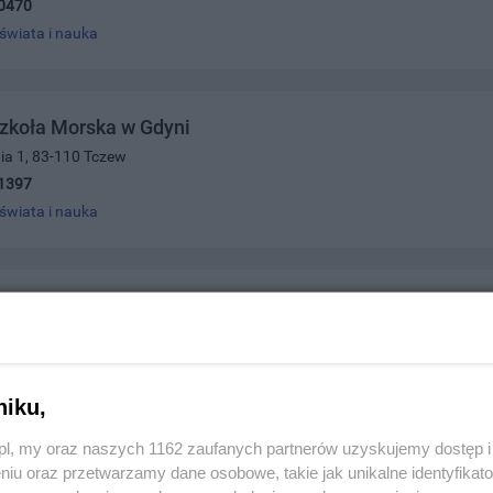
0470
świata i nauka
zkoła Morska w Gdyni
nia 1, 83-110 Tczew
1397
świata i nauka
za Szkoła Zawodowa
 1, 83-110 Tczew
0015
świata i nauka
niku,
z.pl, my oraz naszych 1162 zaufanych partnerów uzyskujemy dostęp
niu oraz przetwarzamy dane osobowe, takie jak unikalne identyfikat