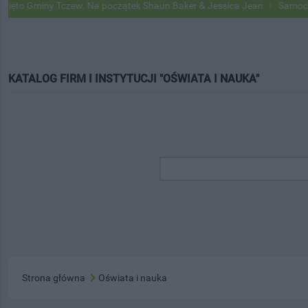
iny Tczew. Na początek Shaun Baker & Jessica Jean
Samochody Goog
KATALOG FIRM I INSTYTUCJI "OŚWIATA I NAUKA"
Strona główna
Oświata i nauka