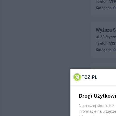
Telefon:
531
Kategoria:
O
Wyższa S
ul. 30 Stycz
Telefon:
532
Kategoria:
O
Zasadnic
ul. Parkowa
Telefon:
531
Kategoria:
O
Drogi Użytkow
Na naszej stronie tc
informacje na urządze