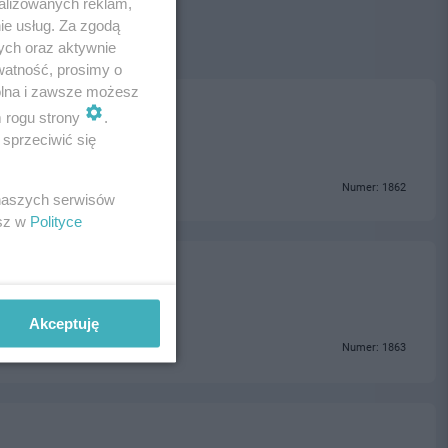
alizowanych reklam,
ie usług. Za zgodą
ych oraz aktywnie
watność, prosimy o
wolna i zawsze możesz
m rogu strony
.
sprzeciwić się
Numer: 1862
 naszych serwisów
esz w
Polityce
Akceptuję
Numer: 1863