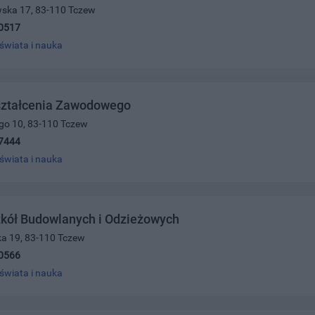
wska 17, 83-110 Tczew
0517
świata i nauka
ształcenia Zawodowego
ego 10, 83-110 Tczew
7444
świata i nauka
zkół Budowlanych i Odzieżowych
ka 19, 83-110 Tczew
0566
świata i nauka