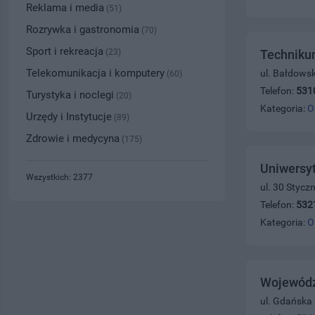
Reklama i media
(51)
Rozrywka i gastronomia
(70)
Sport i rekreacja
(23)
Techniku
Telekomunikacja i komputery
ul. Bałdows
(60)
Telefon:
531
Turystyka i noclegi
(20)
Kategoria:
O
Urzędy i Instytucje
(89)
Zdrowie i medycyna
(175)
Uniwersy
Wszystkich: 2377
ul. 30 Stycz
Telefon:
532
Kategoria:
O
Wojewódz
ul. Gdańska