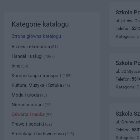
Szkoła Po
ul. pl. św. 
Kategorie katalogu
Telefon:
531
Strona główna katalogu
Kategoria:
O
Biznes i ekonomia
(81)
Handel i usługi
(1067)
Szkoła Po
Inne
(60)
ul. 30 Stycz
Komunikacja i transport
(155)
Telefon:
531
Kultura, Muzyka i Sztuka
(46)
Kategoria:
O
Moda i uroda
(93)
Nieruchomości
(23)
Szkoła S
Oświata i nauka
(97)
ul. Grunwla
Prawo i podatki
(62)
Telefon:
530
Produkcja i budownictwo
(205)
Kategoria:
O