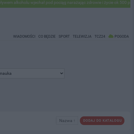
oholu wjechał pod pociąg narażając zdrowie i życie ok 500 pasażerów!
WIADOMOŚCI
CO BĘDZIE
SPORT
TELEWIZJA
TCZ24
POGODA
Nazwa ↑
DODAJ DO KATALOGU