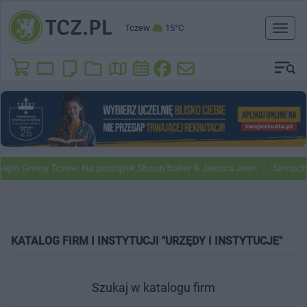
Tczew
15°C
Toggl
naviga
to Gminy Tczew. Na początek Shaun Baker & Jessica Jean
Samochody 
KATALOG FIRM I INSTYTUCJI "URZĘDY I INSTYTUCJE"
Szukaj w katalogu firm