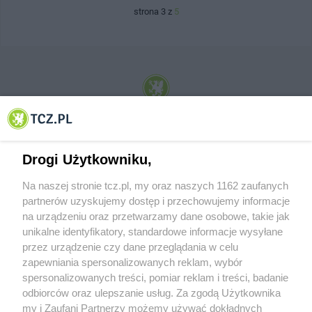
strona 3 z
5
© 2001-2026 Tczew - TCZ.PL Sp. z o.o. Internetowy Serwis Informacyjny Miasta
Tczewa
Drogi Użytkowniku,
Na naszej stronie tcz.pl, my oraz naszych 1162 zaufanych
partnerów uzyskujemy dostęp i przechowujemy informacje
na urządzeniu oraz przetwarzamy dane osobowe, takie jak
unikalne identyfikatory, standardowe informacje wysyłane
przez urządzenie czy dane przeglądania w celu
zapewniania spersonalizowanych reklam, wybór
O FIRMIE
POLITYKA PRYWATNOŚCI
HOSTING
spersonalizowanych treści, pomiar reklam i treści, badanie
REKLAMA
WSPÓŁPRACA
RSS
FACEBOOK
KONTAKT
odbiorców oraz ulepszanie usług. Za zgodą Użytkownika
my i Zaufani Partnerzy możemy używać dokładnych