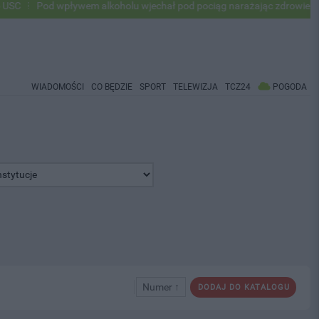
Pod wpływem alkoholu wjechał pod pociąg narażając zdrowie i życie ok 
WIADOMOŚCI
CO BĘDZIE
SPORT
TELEWIZJA
TCZ24
POGODA
Numer ↑
DODAJ DO KATALOGU