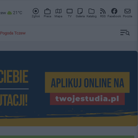
zew
21°C
Zgłoś
Praca
Mapa
TV
Galeria
Katalog
RSS
Facebook
Poczta
Pogoda Tczew