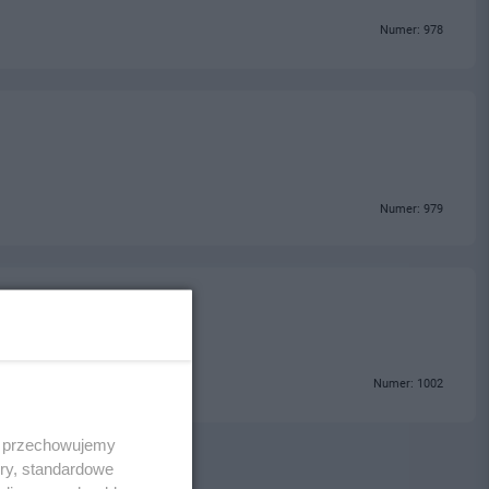
Numer: 978
Numer: 979
Numer: 1002
 i przechowujemy
ory, standardowe