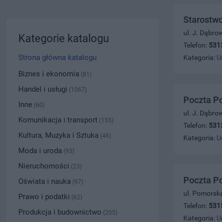
Starostw
ul. J. Dąbro
Kategorie katalogu
Telefon:
531
Strona główna katalogu
Kategoria:
U
Biznes i ekonomia
(81)
Handel i usługi
(1067)
Poczta P
Inne
(60)
ul. J. Dąbro
Komunikacja i transport
(155)
Telefon:
531
Kultura, Muzyka i Sztuka
(46)
Kategoria:
U
Moda i uroda
(93)
Nieruchomości
(23)
Poczta P
Oświata i nauka
(97)
ul. Pomorsk
Prawo i podatki
(62)
Telefon:
531
Produkcja i budownictwo
(205)
Kategoria:
U