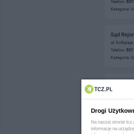
Telefon:
531
Kategoria:
U
Sąd Rejo
ul. Kołłątaj
Telefon:
531
Kategoria:
U
TP S.A. B
ul. Obrońców
Telefon:
531
Kategoria:
U
Drogi Użytkow
Na naszej stronie tc
informacje na urządze