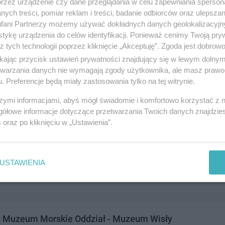
przez urządzenie czy dane przeglądania w celu zapewniania sperson
ych treści, pomiar reklam i treści, badanie odbiorców oraz ulepszan
fani Partnerzy możemy używać dokładnych danych geolokalizacyjn
tykę urządzenia do celów identyfikacji. Ponieważ cenimy Twoją pry
z tych technologii poprzez kliknięcie „Akceptuję”. Zgoda jest dobro
W sp. z o.o.
ikając przycisk ustawień prywatności znajdujący się w lewym dolny
4, 83-110 Tczew
etwarzania danych nie wymagają zgody użytkownika, ale masz prawo 
. Preferencje będą miały zastosowania tylko na tej witrynie.
4006
rzędy i Instytucje
szymi informacjami, abyś mógł świadomie i komfortowo korzystać z
gółowe informacje dotyczące przetwarzania Twoich danych znajdzi
s
oraz po kliknięciu w „Ustawienia”.
Bezdomnych Zwierząt im. św. Franciszka
ka 1, 83-110 Tczew
USTAWIENIA
2572260
rzędy i Instytucje
e Muzeum Morskie Oddział - Muzeum Wisły