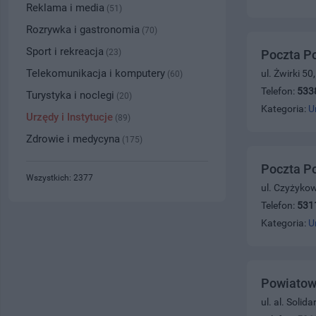
Reklama i media
(51)
Rozrywka i gastronomia
(70)
Sport i rekreacja
(23)
Poczta P
Telekomunikacja i komputery
ul. Żwirki 5
(60)
Telefon:
533
Turystyka i noclegi
(20)
Kategoria:
U
Urzędy i Instytucje
(89)
Zdrowie i medycyna
(175)
Poczta P
Wszystkich: 2377
ul. Czyżyko
Telefon:
531
Kategoria:
U
Powiatow
ul. al. Soli