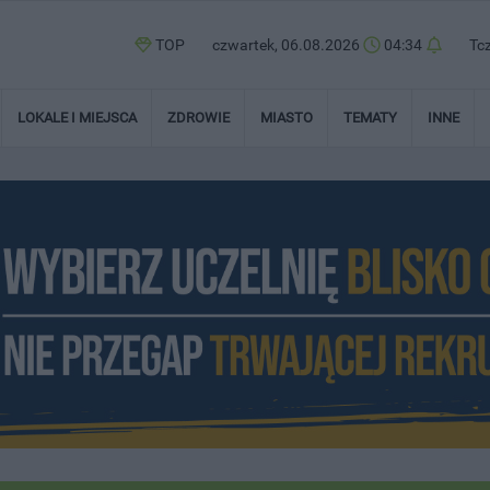
TOP
czwartek, 06.08.2026
04:34
Tc
LOKALE I MIEJSCA
ZDROWIE
MIASTO
TEMATY
INNE