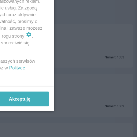
alizowanych reklam,
ie usług. Za zgodą
ych oraz aktywnie
watność, prosimy o
wolna i zawsze możesz
m rogu strony
.
sprzeciwić się
Numer: 1033
 naszych serwisów
esz w
Polityce
Akceptuję
Numer: 1089