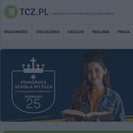
Internetowy Serwis Informacyjny Miasta Tczewa
WIADOMOŚCI
OGŁOSZENIA
KATALOG
REKLAMA
PRACA