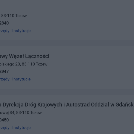
6, 83-110 Tczew
2340
rzędy i Instytucje
owy Węzeł Łączności
olskiego 20, 83-110 Tczew
2947
rzędy i Instytucje
 Dyrekcja Dróg Krajowych i Autostrad Oddział w Gdańsk
ajowej 84, 83-110 Tczew
0450
rzędy i Instytucje