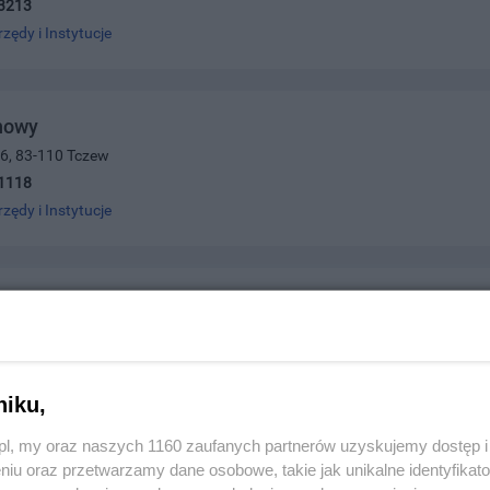
3213
rzędy i Instytucje
nowy
a 6, 83-110 Tczew
1118
rzędy i Instytucje
iuro Obsługi Klientów
 Westerplatte 1, 83-110 Tczew
3481
rzędy i Instytucje
niku,
z.pl, my oraz naszych 1160 zaufanych partnerów uzyskujemy dostęp
niu oraz przetwarzamy dane osobowe, takie jak unikalne identyfikat