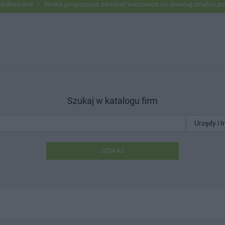
ne
Nowa propozycja zamiast wieżowca na dawnej działce po USC
Szukaj w katalogu firm
SZUKAJ