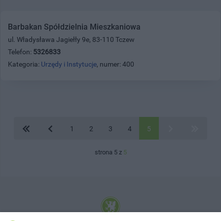
Barbakan Spółdzielnia Mieszkaniowa
ul. Władysława Jagiełły 9e, 83-110 Tczew
Telefon:
5326833
Kategoria:
Urzędy i Instytucje
, numer: 400
1
2
3
4
5
strona 5 z
5
© 2001-2026 Tczew - TCZ.PL Sp. z o.o. Internetowy Serwis Informacyjny Miasta