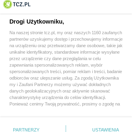
Tczewa
Drogi Użytkowniku,
Na naszej stronie tcz.pl, my oraz naszych 1160 zaufanych
partnerów uzyskujemy dostęp i przechowujemy informacje
na urządzeniu oraz przetwarzamy dane osobowe, takie jak
unikalne identyfikatory, standardowe informacje wysyłane
przez urządzenie czy dane przeglądania w celu
zapewniania spersonalizowanych reklam, wybór
O FIRMIE
POLITYKA PRYWATNOŚCI
HOSTING
spersonalizowanych treści, pomiar reklam i treści, badanie
REKLAMA
WSPÓŁPRACA
RSS
FACEBOOK
KONTAKT
odbiorców oraz ulepszanie usług. Za zgodą Użytkownika
my i Zaufani Partnerzy możemy używać dokładnych
Nasze serwisy
danych geolokalizacyjnych oraz aktywnie skanować
charakterystykę urządzenia do celów identyfikacji.
Aktualności
Muzyka i kultura
Ponieważ cenimy Twoją prywatność, prosimy o zgodę na
Tcz24
Archiwum wydarzeń
korzystanie z tych technologii poprzez kliknięcie
Kronika Policyjna
Telewizja Internetowa
„Akceptuję”. Zgoda jest dobrowolna i zawsze możesz ją
Kalendarz imprez
Sport
zmienić/wycofać klikając przycisk ustawień prywatności
Salony urody i masażu
Żłobki i przedszkola
PARTNERZY
USTAWIENIA
Historia miasta
Zdjęcia miasta
znajdujący się w lewym dolnym rogu strony
. Niektóre