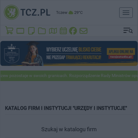
Tczew
29°C
Toggl
naviga
ew pozostaje w swoich granicach. Rozporządzenie Rady Ministrów opu
KATALOG FIRM I INSTYTUCJI "URZĘDY I INSTYTUCJE"
Szukaj w katalogu firm