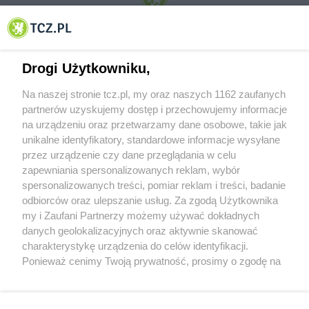
© 2001-2026 Tczew - TCZ.PL Sp. z o.o. Internetowy Serwis Informacyjny Miasta
Tczewa
Drogi Użytkowniku,
Na naszej stronie tcz.pl, my oraz naszych 1162 zaufanych
partnerów uzyskujemy dostęp i przechowujemy informacje
na urządzeniu oraz przetwarzamy dane osobowe, takie jak
unikalne identyfikatory, standardowe informacje wysyłane
przez urządzenie czy dane przeglądania w celu
zapewniania spersonalizowanych reklam, wybór
O FIRMIE
POLITYKA PRYWATNOŚCI
HOSTING
spersonalizowanych treści, pomiar reklam i treści, badanie
REKLAMA
WSPÓŁPRACA
RSS
FACEBOOK
KONTAKT
odbiorców oraz ulepszanie usług. Za zgodą Użytkownika
my i Zaufani Partnerzy możemy używać dokładnych
Nasze serwisy
danych geolokalizacyjnych oraz aktywnie skanować
charakterystykę urządzenia do celów identyfikacji.
Aktualności
Muzyka i kultura
Ponieważ cenimy Twoją prywatność, prosimy o zgodę na
Tcz24
Archiwum wydarzeń
korzystanie z tych technologii poprzez kliknięcie
Kronika Policyjna
Telewizja Internetowa
„Akceptuję”. Zgoda jest dobrowolna i zawsze możesz ją
Kalendarz imprez
Sport
zmienić/wycofać klikając przycisk ustawień prywatności