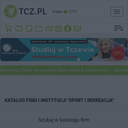
Tczew
17°C
Toggl
naviga
ęto Gminy Tczew. Na początek Shaun Baker & Jessica Jean
Samochod
KATALOG FIRM I INSTYTUCJI "SPORT I REKREACJA"
Szukaj w katalogu firm