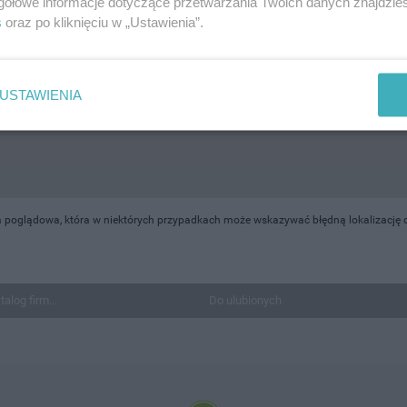
gółowe informacje dotyczące przetwarzania Twoich danych znajdzi
s
oraz po kliknięciu w „Ustawienia”.
USTAWIENIA
 poglądowa, która w niektórych przypadkach może wskazywać błędną lokalizację ob
talog firm...
Do ulubionych