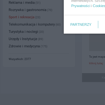
internetowych. Szcze
Reklama i media
(51)
Prywatności
i
Cookie
Rozrywka i gastronomia
(70)
Sport i rekreacja
(23)
Telekomunikacja i komputery
PARTNERZY
(60)
Turystyka i noclegi
(20)
Urzędy i Instytucje
(89)
Zdrowie i medycyna
(175)
To jest mapa
Wszystkich: 2377
kliknij tutaj
Ka