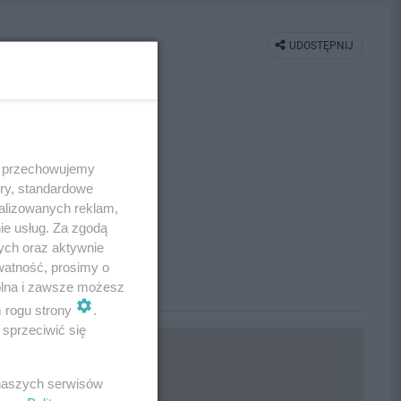
UDOSTĘPNIJ
 i przechowujemy
ory, standardowe
alizowanych reklam,
ie usług. Za zgodą
ych oraz aktywnie
watność, prosimy o
wolna i zawsze możesz
m rogu strony
.
sprzeciwić się
 naszych serwisów