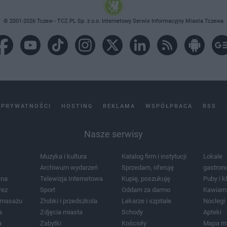
© 2001-2026 Tczew - TCZ.PL Sp. z o.o. Internetowy Serwis Informacyjny Miasta Tczewa
 PRYWATNOŚCI
HOSTING
REKLAMA
WSPÓŁPRACA
RSS
Nasze serwisy
Muzyka i kultura
Katalog firm i instytucji
Lokale
Archiwum wydarzeń
Sprzedam, oferuję
gastron
jna
Telewizja Internetowa
Kupię, poszukuję
Puby i k
rez
Sport
Oddam za darmo
Kawiarn
i masażu
Żłobki i przedszkola
Lekarze i szpitale
Noclegi
a
Zdjęcia miasta
Schody
Apteki
a
Zabytki
Kościoły
Mapa m