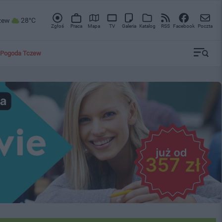
zew
28°C
Zgłoś
Praca
Mapa
TV
Galeria
Katalog
RSS
Facebook
Poczta
Pogoda Tczew