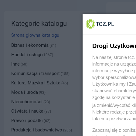
Stajnia
Kategorie katalogu
ul. Brzu
Strona główna katalogu
5027
Biznes i ekonomia
Drogi Użytkow
(81)
Handel i usługi
(1067)
Na naszej stronie tc
Kategoria
Inne
informacje na urządze
(60)
informacje wysyłane 
Komunikacja i transport
(155)
wybór spersonalizowan
Numer wpisu
Kultura, Muzyka i Sztuka
(46)
Użytkownika my i Zau
skanować charakterys
Moda i uroda
(93)
zgodę na korzystanie 
PRZYBLI
Nieruchomości
(23)
ją zmienić/wycofać kl
Oświata i nauka
(97)
Niektóre rodzaje prz
takiemu przetwarzaniu
Prawo i podatki
(62)
Produkcja i budownictwo
Zapoznaj się z poniż
(205)