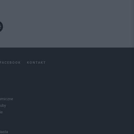
FACEBOOK
KONTAKT
omiczne
luby
ie
iasta