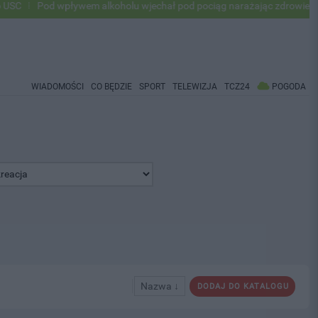
Pod wpływem alkoholu wjechał pod pociąg narażając zdrowie i życie
WIADOMOŚCI
CO BĘDZIE
SPORT
TELEWIZJA
TCZ24
POGODA
Nazwa ↓
DODAJ DO KATALOGU