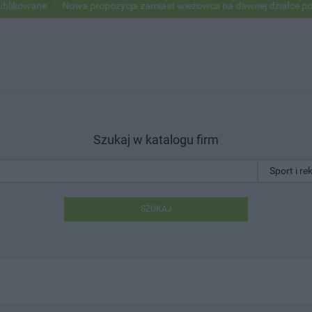
kowane
Nowa propozycja zamiast wieżowca na dawnej działce po USC
Szukaj w katalogu firm
SZUKAJ