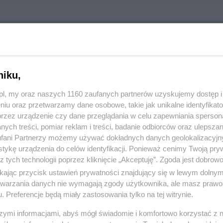
 Wieniawa
śce - Płaczewo, 83-120 Tczew
07829
niku,
z.pl, my oraz naszych 1160 zaufanych partnerów uzyskujemy dostęp
:
Sport i rekreacja
niu oraz przetwarzamy dane osobowe, takie jak unikalne identyfikat
przez urządzenie czy dane przeglądania w celu zapewniania sperson
ych treści, pomiar reklam i treści, badanie odbiorców oraz ulepszan
 2946, wyświetleń: 2018
fani Partnerzy możemy używać dokładnych danych geolokalizacyjn
tykę urządzenia do celów identyfikacji. Ponieważ cenimy Twoją pry
z tych technologii poprzez kliknięcie „Akceptuję”. Zgoda jest dobro
ŻONA LOKALIZACJA NA MAPIE
ikając przycisk ustawień prywatności znajdujący się w lewym dolny
etwarzania danych nie wymagają zgody użytkownika, ale masz prawo 
. Preferencje będą miały zastosowania tylko na tej witrynie.
szymi informacjami, abyś mógł świadomie i komfortowo korzystać z