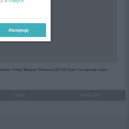
esz w
Polityce
Akceptuję
iektu. Pokaż "Brzuśce - Płaczewo, 83-120 Tczew" na większej mapie -
Drukuj
Prześlij dalej