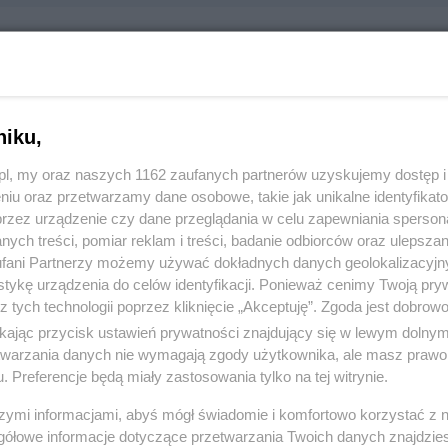
vo
w, 83-110 Tczew
niku,
11930
z.pl, my oraz naszych 1162 zaufanych partnerów uzyskujemy dostęp
niu oraz przetwarzamy dane osobowe, takie jak unikalne identyfikat
:
Sport i rekreacja
przez urządzenie czy dane przeglądania w celu zapewniania sperson
ych treści, pomiar reklam i treści, badanie odbiorców oraz ulepszan
 2525, wyświetleń: 3084
fani Partnerzy możemy używać dokładnych danych geolokalizacyjn
tykę urządzenia do celów identyfikacji. Ponieważ cenimy Twoją pry
z tych technologii poprzez kliknięcie „Akceptuję”. Zgoda jest dobro
ŻONA LOKALIZACJA NA MAPIE
ikając przycisk ustawień prywatności znajdujący się w lewym dolny
etwarzania danych nie wymagają zgody użytkownika, ale masz prawo 
. Preferencje będą miały zastosowania tylko na tej witrynie.
szymi informacjami, abyś mógł świadomie i komfortowo korzystać z
gółowe informacje dotyczące przetwarzania Twoich danych znajdzi