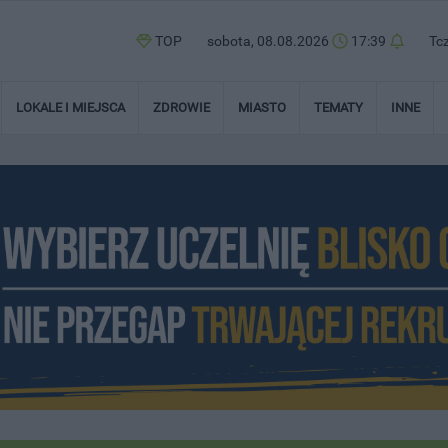
TOP
sobota, 08.08.2026
17:39
Tc
LOKALE I MIEJSCA
ZDROWIE
MIASTO
TEMATY
INNE