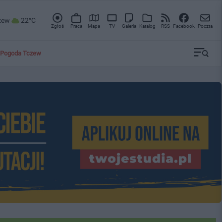
zew
22°C
Zgłoś
Praca
Mapa
TV
Galeria
Katalog
RSS
Facebook
Poczta
Pogoda Tczew