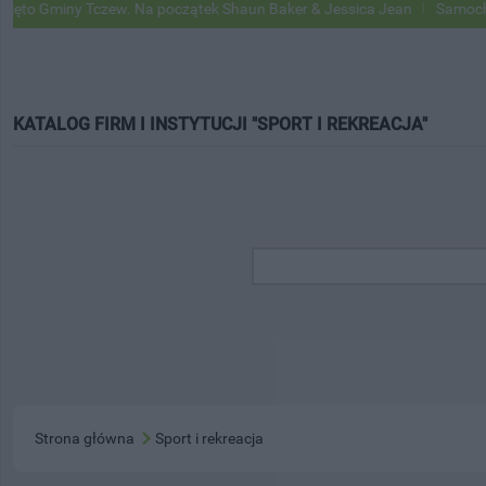
o Gminy Tczew. Na początek Shaun Baker & Jessica Jean
Samochody G
KATALOG FIRM I INSTYTUCJI "SPORT I REKREACJA"
Strona główna
Sport i rekreacja