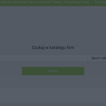
oogle Street View na ulicach Tczewa. Aktualizują mapy
Pod wpływem 
Szukaj w katalogu firm
SZUKAJ