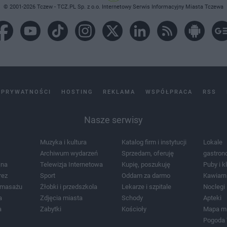
© 2001-2026 Tczew - TCZ.PL Sp. z o.o. Internetowy Serwis Informacyjny Miasta Tczewa
 PRYWATNOŚCI
HOSTING
REKLAMA
WSPÓŁPRACA
RSS
Nasze serwisy
Muzyka i kultura
Katalog firm i instytucji
Lokale
Archiwum wydarzeń
Sprzedam, oferuję
gastron
jna
Telewizja Internetowa
Kupię, poszukuję
Puby i k
rez
Sport
Oddam za darmo
Kawiarn
i masażu
Żłobki i przedszkola
Lekarze i szpitale
Noclegi
a
Zdjęcia miasta
Schody
Apteki
a
Zabytki
Kościoły
Mapa m
Pogoda