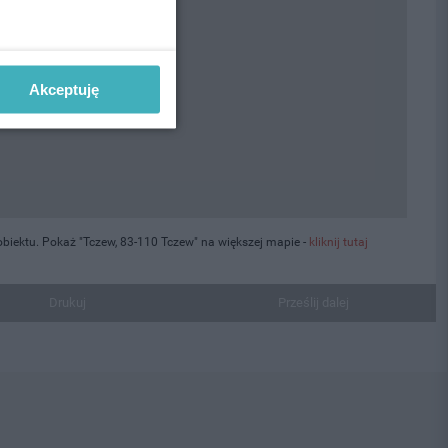
Akceptuję
biektu. Pokaż "Tczew, 83-110 Tczew" na większej mapie -
kliknij tutaj
Drukuj
Prześlij dalej