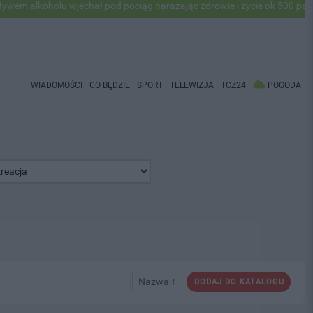
alkoholu wjechał pod pociąg narażając zdrowie i życie ok 500 pasażer
WIADOMOŚCI
CO BĘDZIE
SPORT
TELEWIZJA
TCZ24
POGODA
Nazwa ↑
DODAJ DO KATALOGU