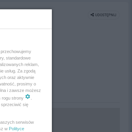
UDOSTĘPNIJ
 i przechowujemy
ory, standardowe
alizowanych reklam,
ie usług. Za zgodą
ych oraz aktywnie
watność, prosimy o
wolna i zawsze możesz
m rogu strony
.
sprzeciwić się
 naszych serwisów
esz w
Polityce