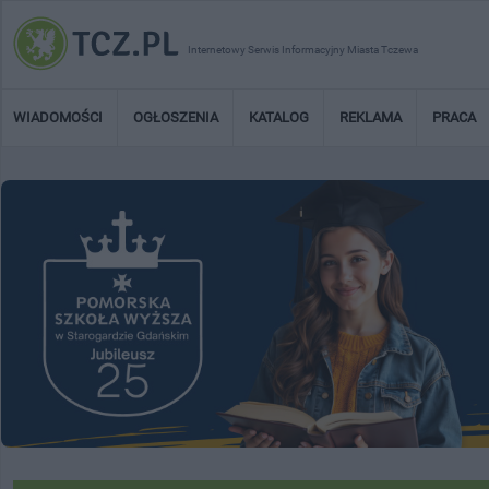
Internetowy Serwis Informacyjny Miasta Tczewa
WIADOMOŚCI
OGŁOSZENIA
KATALOG
REKLAMA
PRACA