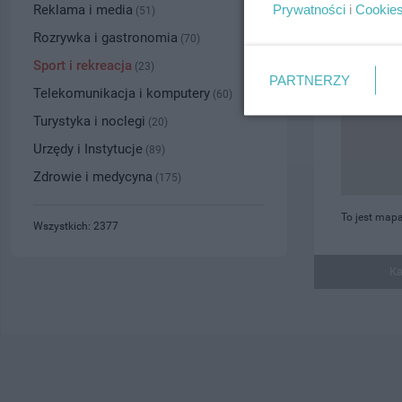
Prywatności
i
Cookie
Reklama i media
(51)
Rozrywka i gastronomia
(70)
Sport i rekreacja
(23)
PARTNERZY
Telekomunikacja i komputery
(60)
Turystyka i noclegi
(20)
Urzędy i Instytucje
(89)
Zdrowie i medycyna
(175)
To jest mapa
Wszystkich: 2377
Ka