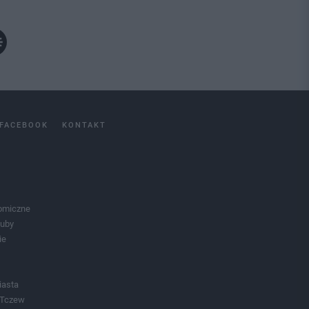
FACEBOOK
KONTAKT
omiczne
luby
ie
iasta
 Tczew