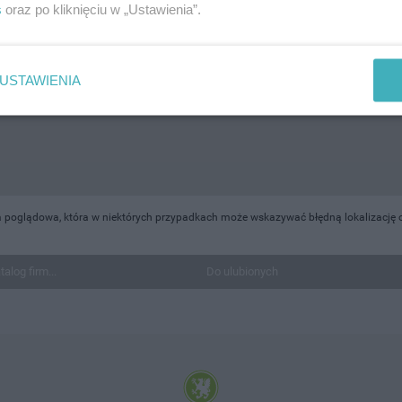
s
oraz po kliknięciu w „Ustawienia”.
USTAWIENIA
 poglądowa, która w niektórych przypadkach może wskazywać błędną lokalizację o
talog firm...
Do ulubionych