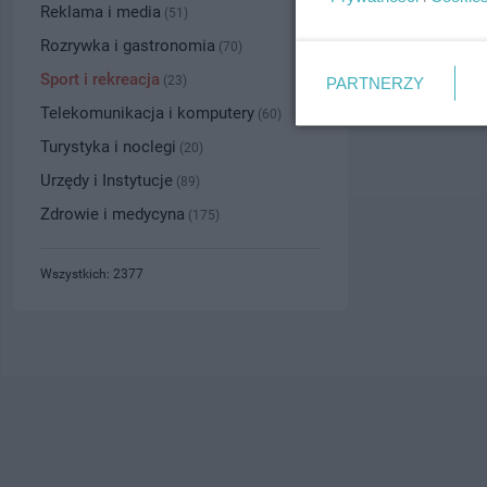
Reklama i media
(51)
Rozrywka i gastronomia
(70)
Sport i rekreacja
(23)
PARTNERZY
Telekomunikacja i komputery
(60)
Turystyka i noclegi
(20)
Urzędy i Instytucje
(89)
Zdrowie i medycyna
(175)
Wszystkich: 2377