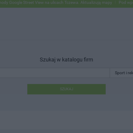
oogle Street View na ulicach Tczewa. Aktualizują mapy
Pod wpływem 
Szukaj w katalogu firm
SZUKAJ