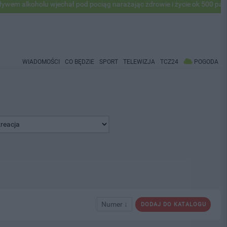
alkoholu wjechał pod pociąg narażając zdrowie i życie ok 500 pasażer
WIADOMOŚCI
CO BĘDZIE
SPORT
TELEWIZJA
TCZ24
POGODA
Numer ↓
DODAJ DO KATALOGU