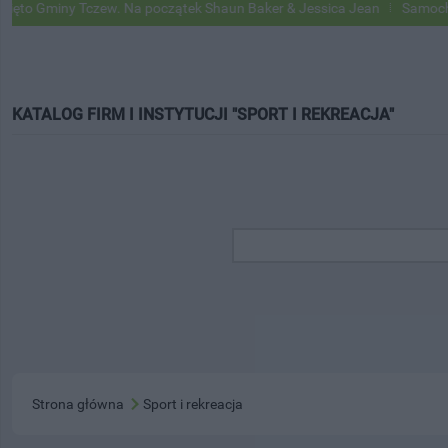
o Gminy Tczew. Na początek Shaun Baker & Jessica Jean
Samochody G
KATALOG FIRM I INSTYTUCJI "SPORT I REKREACJA"
Strona główna
Sport i rekreacja