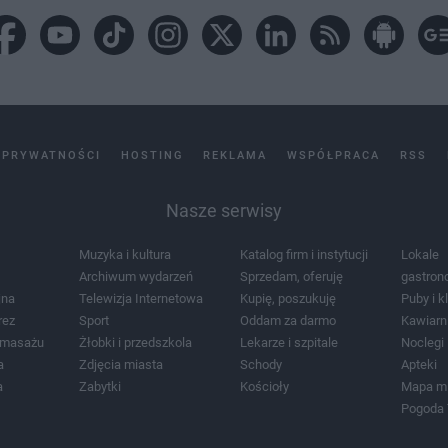
 PRYWATNOŚCI
HOSTING
REKLAMA
WSPÓŁPRACA
RSS
Nasze serwisy
Muzyka i kultura
Katalog firm i instytucji
Lokale
Archiwum wydarzeń
Sprzedam, oferuję
gastron
jna
Telewizja Internetowa
Kupię, poszukuję
Puby i k
rez
Sport
Oddam za darmo
Kawiarn
i masażu
Żłobki i przedszkola
Lekarze i szpitale
Noclegi
a
Zdjęcia miasta
Schody
Apteki
a
Zabytki
Kościoły
Mapa m
Pogoda