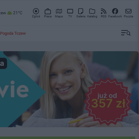
zew
21°C
Zgłoś
Praca
Mapa
TV
Galeria
Katalog
RSS
Facebook
Poczta
Pogoda Tczew