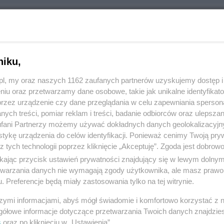
 Centrum Sportu i Rekreacji
olskiego 28a, 83-110 Tczew
4626
port i rekreacja
niku,
z.pl, my oraz naszych 1162 zaufanych partnerów uzyskujemy dostęp
niu oraz przetwarzamy dane osobowe, takie jak unikalne identyfikat
e Centrum Kultury
przez urządzenie czy dane przeglądania w celu zapewniania sperson
ych treści, pomiar reklam i treści, badanie odbiorców oraz ulepszan
szyńskiego 10, 83-110 Tczew
fani Partnerzy możemy używać dokładnych danych geolokalizacyjn
0464
tykę urządzenia do celów identyfikacji. Ponieważ cenimy Twoją pry
port i rekreacja
z tych technologii poprzez kliknięcie „Akceptuję”. Zgoda jest dobro
ikając przycisk ustawień prywatności znajdujący się w lewym dolny
etwarzania danych nie wymagają zgody użytkownika, ale masz prawo 
nia Mieszkaniowa Osiedlowy Dom Kultury Suchostrzygi
. Preferencje będą miały zastosowania tylko na tej witrynie.
9, 83-110 Tczew
szymi informacjami, abyś mógł świadomie i komfortowo korzystać z
0581
gółowe informacje dotyczące przetwarzania Twoich danych znajdzi
port i rekreacja
s
oraz po kliknięciu w „Ustawienia”.