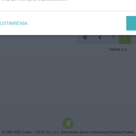
USTAWIENIA
1
2
strona 2 z
2
© 2001-2026 Tczew - TCZ.PL Sp. z o.o. Internetowy Serwis Informacyjny Miasta Tczewa