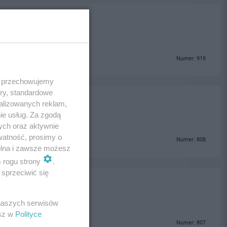
Numer: 919
 i przechowujemy
ory, standardowe
alizowanych reklam,
ie usług. Za zgodą
ych oraz aktywnie
watność, prosimy o
Numer: 808
wolna i zawsze możesz
m rogu strony
.
sprzeciwić się
 naszych serwisów
esz w
Polityce
Numer: 807