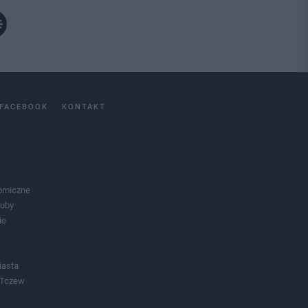
FACEBOOK
KONTAKT
omiczne
luby
ie
iasta
 Tczew