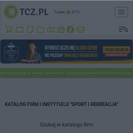
Tczew
21°C
Toggl
naviga
w pozostaje w swoich granicach. Rozporządzenie Rady Ministrów opubl
KATALOG FIRM I INSTYTUCJI "SPORT I REKREACJA"
Szukaj w katalogu firm