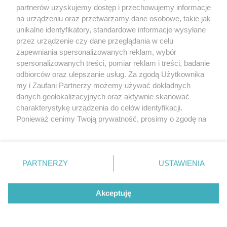
partnerów uzyskujemy dostęp i przechowujemy informacje
na urządzeniu oraz przetwarzamy dane osobowe, takie jak
unikalne identyfikatory, standardowe informacje wysyłane
przez urządzenie czy dane przeglądania w celu
zapewniania spersonalizowanych reklam, wybór
O FIRMIE
POLITYKA PRYWATNOŚCI
HOSTING
spersonalizowanych treści, pomiar reklam i treści, badanie
REKLAMA
WSPÓŁPRACA
RSS
FACEBOOK
KONTAKT
odbiorców oraz ulepszanie usług. Za zgodą Użytkownika
my i Zaufani Partnerzy możemy używać dokładnych
Nasze serwisy
danych geolokalizacyjnych oraz aktywnie skanować
charakterystykę urządzenia do celów identyfikacji.
Aktualności
Muzyka i kultura
Ponieważ cenimy Twoją prywatność, prosimy o zgodę na
Tcz24
Archiwum wydarzeń
korzystanie z tych technologii poprzez kliknięcie
Kronika Policyjna
Telewizja Internetowa
„Akceptuję”. Zgoda jest dobrowolna i zawsze możesz ją
Kalendarz imprez
Sport
zmienić/wycofać klikając przycisk ustawień prywatności
Salony urody i masażu
Żłobki i przedszkola
PARTNERZY
USTAWIENIA
Historia miasta
Zdjęcia miasta
znajdujący się w lewym dolnym rogu strony
. Niektóre
Władze miasta
Zabytki
rodzaje przetwarzania danych nie wymagają zgody
użytkownika, ale masz prawo sprzeciwić się takiemu
Akceptuję
przetwarzaniu. Preferencje będą miały zastosowania tylko
na tej witrynie.
Zainstaluj aplikację Tcz.pl w Google Play:
Android