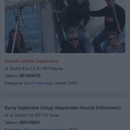
4winds szkoła żeglarstwa
ul. Staffa 9/a/12, 81-597 Gdynia
Telefon:
501693470
Kategoria:
Sport i rekreacja
, numer: 2391
Kursy żeglarskie Usługi skipperskie Henryk Sołtanowicz
ul. ul. Cicha 11A, 83-113 Turze
Telefon:
509153031
Kategoria:
Sport i rekreacja
, numer: 3151