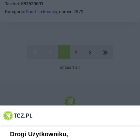
Telefon:
587620691
Kategoria:
Sport i rekreacja
, numer: 2879
1
2
strona 1 z
2
© 2001-2026 Tczew - TCZ.PL Sp. z o.o. Internetowy Serwis Informacyjny Miasta
Tczewa
Drogi Użytkowniku,