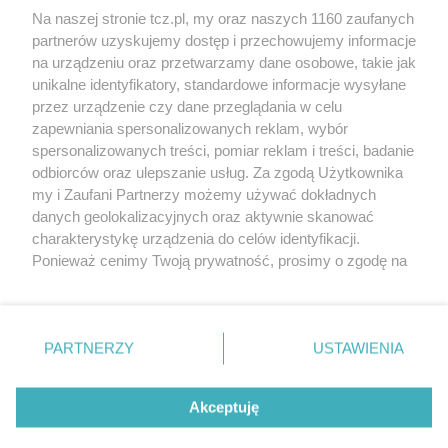
Na naszej stronie tcz.pl, my oraz naszych 1160 zaufanych
partnerów uzyskujemy dostęp i przechowujemy informacje
na urządzeniu oraz przetwarzamy dane osobowe, takie jak
unikalne identyfikatory, standardowe informacje wysyłane
przez urządzenie czy dane przeglądania w celu
zapewniania spersonalizowanych reklam, wybór
O FIRMIE
POLITYKA PRYWATNOŚCI
HOSTING
spersonalizowanych treści, pomiar reklam i treści, badanie
REKLAMA
WSPÓŁPRACA
RSS
FACEBOOK
KONTAKT
odbiorców oraz ulepszanie usług. Za zgodą Użytkownika
my i Zaufani Partnerzy możemy używać dokładnych
Nasze serwisy
danych geolokalizacyjnych oraz aktywnie skanować
charakterystykę urządzenia do celów identyfikacji.
Aktualności
Muzyka i kultura
Ponieważ cenimy Twoją prywatność, prosimy o zgodę na
Tcz24
Archiwum wydarzeń
korzystanie z tych technologii poprzez kliknięcie
Kronika Policyjna
Telewizja Internetowa
„Akceptuję”. Zgoda jest dobrowolna i zawsze możesz ją
Kalendarz imprez
Sport
zmienić/wycofać klikając przycisk ustawień prywatności
Salony urody i masażu
Żłobki i przedszkola
PARTNERZY
USTAWIENIA
Historia miasta
Zdjęcia miasta
znajdujący się w lewym dolnym rogu strony
. Niektóre
Władze miasta
Zabytki
rodzaje przetwarzania danych nie wymagają zgody
użytkownika, ale masz prawo sprzeciwić się takiemu
Akceptuję
przetwarzaniu. Preferencje będą miały zastosowania tylko
na tej witrynie.
Zainstaluj aplikację Tcz.pl w Google Play:
Android