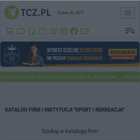
Tczew
20°C
Toggl
naviga
o Gminy Tczew. Na początek Shaun Baker & Jessica Jean
Samochody G
KATALOG FIRM I INSTYTUCJI "SPORT I REKREACJA"
Szukaj w katalogu firm