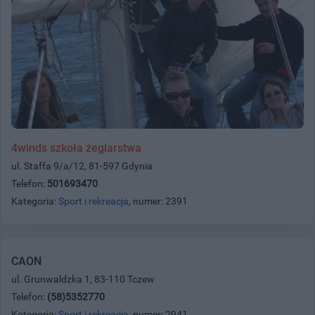
4winds szkoła żeglarstwa
ul. Staffa 9/a/12, 81-597 Gdynia
Telefon:
501693470
Kategoria:
Sport i rekreacja
, numer: 2391
CAON
ul. Grunwaldzka 1, 83-110 Tczew
Telefon:
(58)5352770
Kategoria:
Sport i rekreacja
, numer: 2941