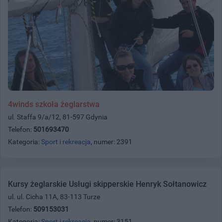
4winds szkoła żeglarstwa
ul. Staffa 9/a/12, 81-597 Gdynia
Telefon:
501693470
Kategoria:
Sport i rekreacja
, numer: 2391
Kursy żeglarskie Usługi skipperskie Henryk Sołtanowicz
ul. ul. Cicha 11A, 83-113 Turze
Telefon:
509153031
Kategoria:
Sport i rekreacja
, numer: 3151