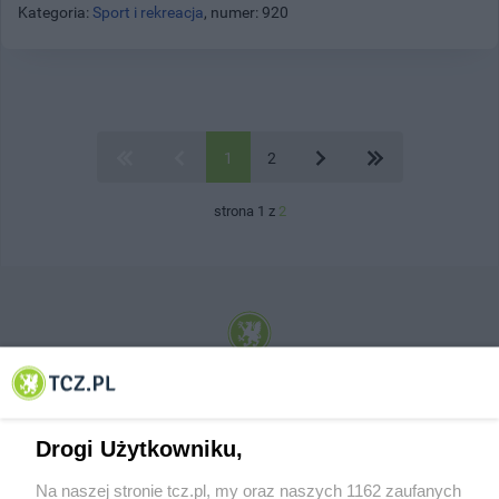
Kategoria:
Sport i rekreacja
, numer: 920
1
2
strona 1 z
2
© 2001-2026 Tczew - TCZ.PL Sp. z o.o. Internetowy Serwis Informacyjny Miasta
Tczewa
Drogi Użytkowniku,
Na naszej stronie tcz.pl, my oraz naszych 1162 zaufanych