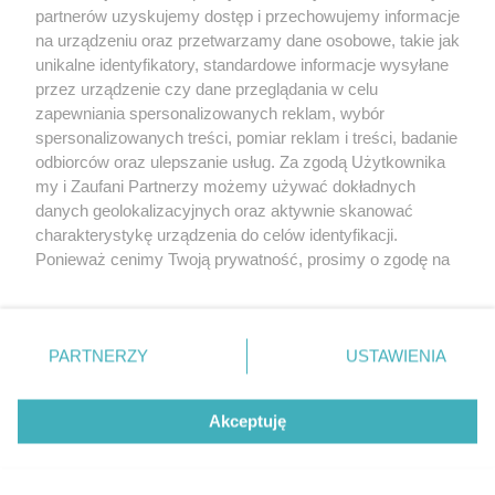
partnerów uzyskujemy dostęp i przechowujemy informacje
na urządzeniu oraz przetwarzamy dane osobowe, takie jak
unikalne identyfikatory, standardowe informacje wysyłane
przez urządzenie czy dane przeglądania w celu
zapewniania spersonalizowanych reklam, wybór
O FIRMIE
POLITYKA PRYWATNOŚCI
HOSTING
spersonalizowanych treści, pomiar reklam i treści, badanie
REKLAMA
WSPÓŁPRACA
RSS
FACEBOOK
KONTAKT
odbiorców oraz ulepszanie usług. Za zgodą Użytkownika
my i Zaufani Partnerzy możemy używać dokładnych
Nasze serwisy
danych geolokalizacyjnych oraz aktywnie skanować
charakterystykę urządzenia do celów identyfikacji.
Aktualności
Muzyka i kultura
Ponieważ cenimy Twoją prywatność, prosimy o zgodę na
Tcz24
Archiwum wydarzeń
korzystanie z tych technologii poprzez kliknięcie
Kronika Policyjna
Telewizja Internetowa
„Akceptuję”. Zgoda jest dobrowolna i zawsze możesz ją
Kalendarz imprez
Sport
zmienić/wycofać klikając przycisk ustawień prywatności
Salony urody i masażu
Żłobki i przedszkola
PARTNERZY
USTAWIENIA
Historia miasta
Zdjęcia miasta
znajdujący się w lewym dolnym rogu strony
. Niektóre
Władze miasta
Zabytki
rodzaje przetwarzania danych nie wymagają zgody
użytkownika, ale masz prawo sprzeciwić się takiemu
Akceptuję
przetwarzaniu. Preferencje będą miały zastosowania tylko
na tej witrynie.
Zainstaluj aplikację Tcz.pl w Google Play:
Android