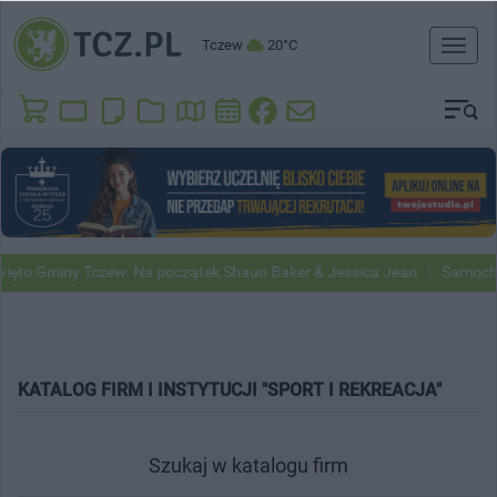
Tczew
20°C
Toggl
naviga
o Gminy Tczew. Na początek Shaun Baker & Jessica Jean
Samochody 
KATALOG FIRM I INSTYTUCJI "SPORT I REKREACJA"
Szukaj w katalogu firm