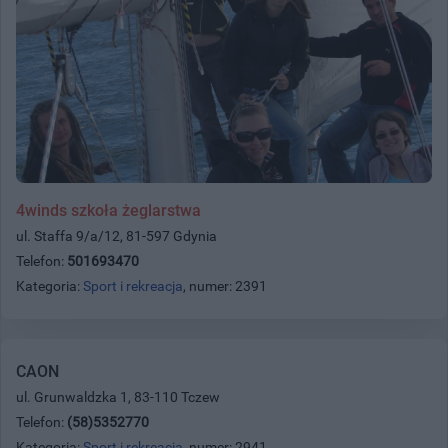
4winds szkoła żeglarstwa
ul. Staffa 9/a/12, 81-597 Gdynia
Telefon:
501693470
Kategoria:
Sport i rekreacja
, numer: 2391
CAON
ul. Grunwaldzka 1, 83-110 Tczew
Telefon:
(58)5352770
Kategoria:
Sport i rekreacja
, numer: 2941