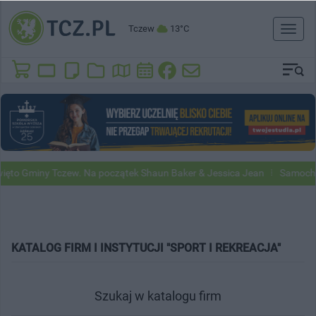
Tczew
13°C
Toggl
naviga
o Gminy Tczew. Na początek Shaun Baker & Jessica Jean
Samochody 
KATALOG FIRM I INSTYTUCJI "SPORT I REKREACJA"
Szukaj w katalogu firm