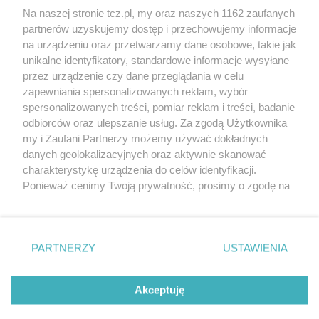
Na naszej stronie tcz.pl, my oraz naszych 1162 zaufanych
partnerów uzyskujemy dostęp i przechowujemy informacje
na urządzeniu oraz przetwarzamy dane osobowe, takie jak
unikalne identyfikatory, standardowe informacje wysyłane
przez urządzenie czy dane przeglądania w celu
zapewniania spersonalizowanych reklam, wybór
O FIRMIE
POLITYKA PRYWATNOŚCI
HOSTING
spersonalizowanych treści, pomiar reklam i treści, badanie
REKLAMA
WSPÓŁPRACA
RSS
FACEBOOK
KONTAKT
odbiorców oraz ulepszanie usług. Za zgodą Użytkownika
my i Zaufani Partnerzy możemy używać dokładnych
Nasze serwisy
danych geolokalizacyjnych oraz aktywnie skanować
charakterystykę urządzenia do celów identyfikacji.
Aktualności
Muzyka i kultura
Ponieważ cenimy Twoją prywatność, prosimy o zgodę na
Tcz24
Archiwum wydarzeń
korzystanie z tych technologii poprzez kliknięcie
Kronika Policyjna
Telewizja Internetowa
„Akceptuję”. Zgoda jest dobrowolna i zawsze możesz ją
Kalendarz imprez
Sport
zmienić/wycofać klikając przycisk ustawień prywatności
Salony urody i masażu
Żłobki i przedszkola
PARTNERZY
USTAWIENIA
Historia miasta
Zdjęcia miasta
znajdujący się w lewym dolnym rogu strony
. Niektóre
Władze miasta
Zabytki
rodzaje przetwarzania danych nie wymagają zgody
użytkownika, ale masz prawo sprzeciwić się takiemu
Akceptuję
przetwarzaniu. Preferencje będą miały zastosowania tylko
na tej witrynie.
Zainstaluj aplikację Tcz.pl w Google Play:
Android