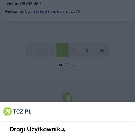
Telefon:
587620691
Kategoria:
Sport i rekreacja
, numer: 2879
1
2
strona 1 z
2
© 2001-2026 Tczew - TCZ.PL Sp. z o.o. Internetowy Serwis Informacyjny Miasta
Tczewa
Drogi Użytkowniku,