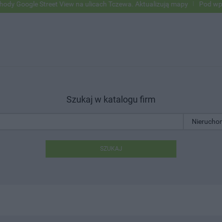
ogle Street View na ulicach Tczewa. Aktualizują mapy
Pod wpływem a
Szukaj w katalogu firm
SZUKAJ