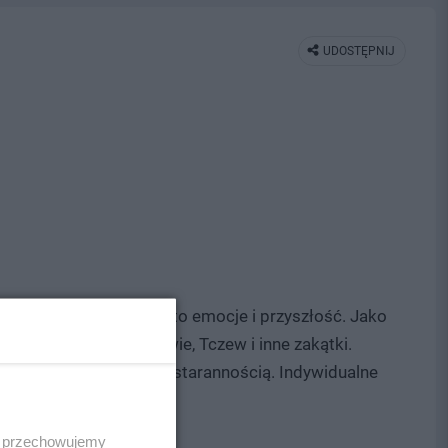
UDOSTĘPNIJ
ęcej niż transakcje - to emocje i przyszłość. Jako
nale: Kaszuby, Kociewie, Tczew i inne zakątki.
ażowaniem i najwyższą starannością. Indywidualne
 i przechowujemy