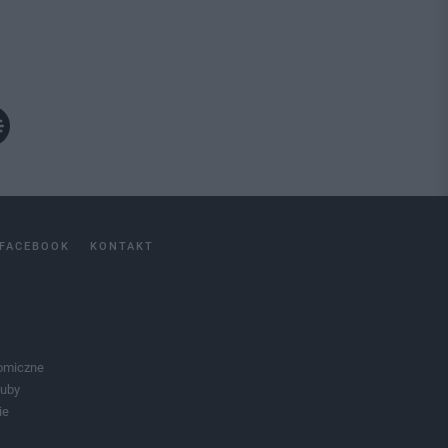
FACEBOOK
KONTAKT
omiczne
luby
ie