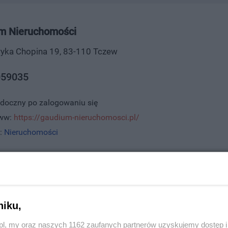
m Nieruchomości
eryka Chopina 19, 83-110 Tczew
59035
idoczny po zalogowaniu się
www:
https://gaudium-nieruchomosci.pl/
:
Nieruchomości
Gaudium Nieruchomości wierzymy, że nieruchomości to coś wi
 od kupna i sprzedaży na Pomorzu znamy lokalny rynek dosko
jąc nam swój majątek, otrzymujesz partnera z pasją, zaang
e gwarantuje, że uwzględniamy Twoje potrzeby i działa
niku,
z.pl, my oraz naszych 1162 zaufanych partnerów uzyskujemy dostęp