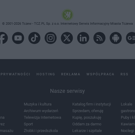
© 2001-2026 Tczew - TCZ.PL Sp. z o.o. Internetowy Serwis Informacyjny Miasta Tczewa
 PRYWATNOŚCI
HOSTING
REKLAMA
WSPÓŁPRACA
RSS
Nasze serwisy
Muzyka i kultura
Katalog firm i instytucji
Lokale
Archiwum wydarzeń
Sprzedam, oferuję
gastron
jna
Telewizja Internetowa
Kupię, poszukuję
Puby i k
rez
Sport
Oddam za darmo
Kawiarn
i masażu
Żłobki i przedszkola
Lekarze i szpitale
Noclegi