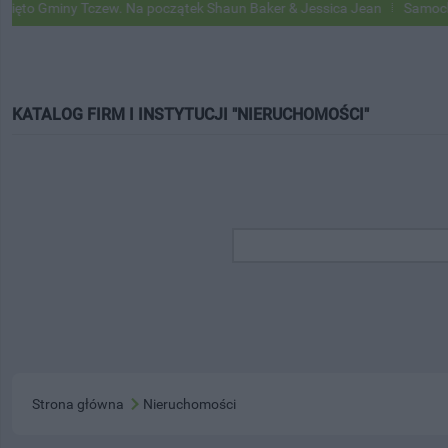
 Gminy Tczew. Na początek Shaun Baker & Jessica Jean
Samochody Go
KATALOG FIRM I INSTYTUCJI "NIERUCHOMOŚCI"
Strona główna
Nieruchomości