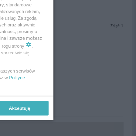
ory, standardowe
alizowanych reklam,
ie usług. Za zgodą
ych oraz aktywnie
Zdjęć: 1
watność, prosimy o
wolna i zawsze możesz
m rogu strony
.
sprzeciwić się
 naszych serwisów
esz w
Polityce
Akceptuję