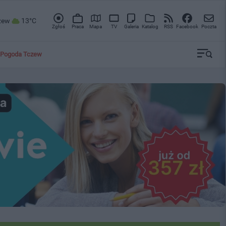
zew
13°C
Zgłoś
Praca
Mapa
TV
Galeria
Katalog
RSS
Facebook
Poczta
Pogoda Tczew