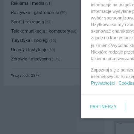
Numer wpisu
Reklama i media
(51)
informacje na urządze
informacje wysyłane 
Rozrywka i gastronomia
(70)
wybór spersonalizowan
Sport i rekreacja
(23)
Użytkownika my i Zau
GALERIA
skanować charakterys
Telekomunikacja i komputery
(60)
zgodę na korzystanie 
Turystyka i noclegi
(20)
ją zmienić/wycofać kl
Urzędy i Instytucje
(89)
Niektóre rodzaje prz
takiemu przetwarzaniu
Zdrowie i medycyna
(175)
Zapoznaj się z poniż
Wszystkich: 2377
internetowych. Szcze
Prywatności
i
Cookie
PARTNERZY
PRZYBLI