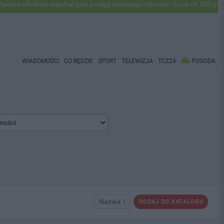
lkoholu wjechał pod pociąg narażając zdrowie i życie ok 500 pasażeró
WIADOMOŚCI
CO BĘDZIE
SPORT
TELEWIZJA
TCZ24
POGODA
Nazwa ↑
DODAJ DO KATALOGU