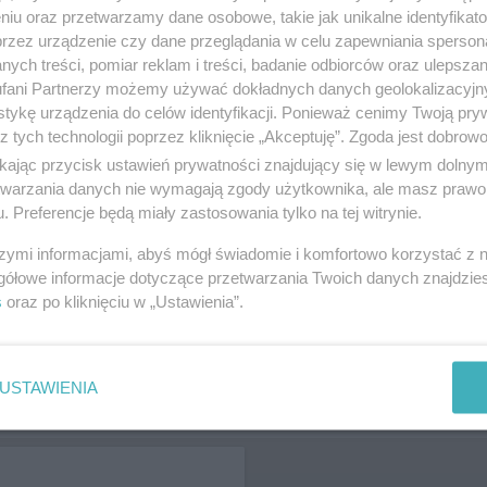
 3295, wyświetleń: 138
niu oraz przetwarzamy dane osobowe, takie jak unikalne identyfikat
przez urządzenie czy dane przeglądania w celu zapewniania sperson
ych treści, pomiar reklam i treści, badanie odbiorców oraz ulepszan
fani Partnerzy możemy używać dokładnych danych geolokalizacyjn
 ZDJĘĆ
tykę urządzenia do celów identyfikacji. Ponieważ cenimy Twoją pry
z tych technologii poprzez kliknięcie „Akceptuję”. Zgoda jest dobro
ikając przycisk ustawień prywatności znajdujący się w lewym dolny
etwarzania danych nie wymagają zgody użytkownika, ale masz prawo 
. Preferencje będą miały zastosowania tylko na tej witrynie.
szymi informacjami, abyś mógł świadomie i komfortowo korzystać z
gółowe informacje dotyczące przetwarzania Twoich danych znajdzi
s
oraz po kliknięciu w „Ustawienia”.
USTAWIENIA
ŻONA LOKALIZACJA NA MAPIE