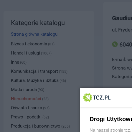
Gaudiu
Kategorie katalogu
ul. Fryd
Strona główna katalogu
6040
Biznes i ekonomia
(81)
Handel i usługi
(1067)
E-mail: w
Inne
(60)
Strona 
Komunikacja i transport
(155)
Kategoria
Kultura, Muzyka i Sztuka
(46)
Moda i uroda
(93)
Opis
: W 
Nieruchomości
(23)
eksperci
Oświata i nauka
(97)
Powierza
Prawo i podatki
podejści
(62)
Drogi Użytkow
Produkcja i budownictwo
(205)
Na naszej stronie tc