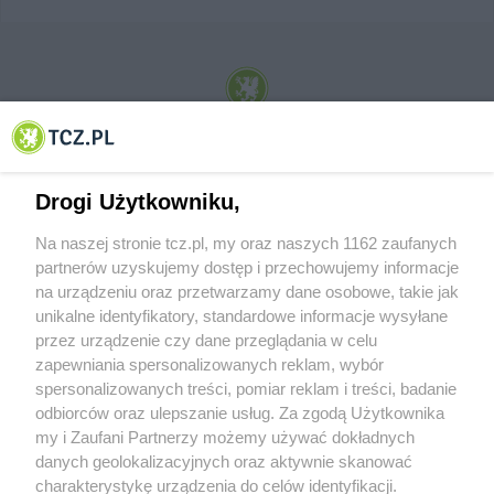
© 2001-2026 Tczew - TCZ.PL Sp. z o.o. Internetowy Serwis Informacyjny Miasta
Tczewa
Drogi Użytkowniku,
Na naszej stronie tcz.pl, my oraz naszych 1162 zaufanych
partnerów uzyskujemy dostęp i przechowujemy informacje
na urządzeniu oraz przetwarzamy dane osobowe, takie jak
unikalne identyfikatory, standardowe informacje wysyłane
przez urządzenie czy dane przeglądania w celu
zapewniania spersonalizowanych reklam, wybór
O FIRMIE
POLITYKA PRYWATNOŚCI
HOSTING
spersonalizowanych treści, pomiar reklam i treści, badanie
REKLAMA
WSPÓŁPRACA
RSS
FACEBOOK
KONTAKT
odbiorców oraz ulepszanie usług. Za zgodą Użytkownika
my i Zaufani Partnerzy możemy używać dokładnych
Nasze serwisy
danych geolokalizacyjnych oraz aktywnie skanować
charakterystykę urządzenia do celów identyfikacji.