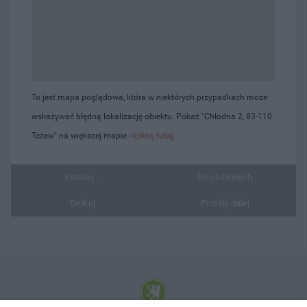
To jest mapa poglądowa, która w niektórych przypadkach może
wskazywać błędną lokalizację obiektu. Pokaż "Chłodna 2, 83-110
Tczew" na większej mapie -
kliknij tutaj
Katalog...
Do ulubionych
Drukuj
Prześlij dalej