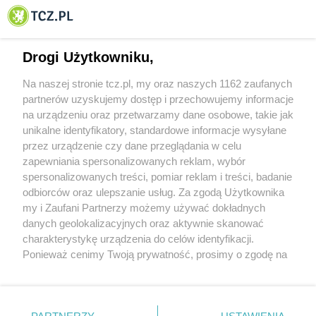
© 2001-2026 Tczew - TCZ.PL Sp. z o.o. Internetowy Serwis Informacyjny Miasta
Tczewa
Drogi Użytkowniku,
Na naszej stronie tcz.pl, my oraz naszych 1162 zaufanych
partnerów uzyskujemy dostęp i przechowujemy informacje
na urządzeniu oraz przetwarzamy dane osobowe, takie jak
unikalne identyfikatory, standardowe informacje wysyłane
przez urządzenie czy dane przeglądania w celu
zapewniania spersonalizowanych reklam, wybór
O FIRMIE
POLITYKA PRYWATNOŚCI
HOSTING
spersonalizowanych treści, pomiar reklam i treści, badanie
REKLAMA
WSPÓŁPRACA
RSS
FACEBOOK
KONTAKT
odbiorców oraz ulepszanie usług. Za zgodą Użytkownika
my i Zaufani Partnerzy możemy używać dokładnych
Nasze serwisy
danych geolokalizacyjnych oraz aktywnie skanować
charakterystykę urządzenia do celów identyfikacji.
Aktualności
Muzyka i kultura
Ponieważ cenimy Twoją prywatność, prosimy o zgodę na
Tcz24
Archiwum wydarzeń
korzystanie z tych technologii poprzez kliknięcie
Kronika Policyjna
Telewizja Internetowa
„Akceptuję”. Zgoda jest dobrowolna i zawsze możesz ją
Kalendarz imprez
Sport
zmienić/wycofać klikając przycisk ustawień prywatności
Salony urody i masażu
Żłobki i przedszkola