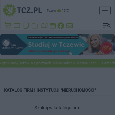
Tczew
15°C
Toggl
naviga
ęto Gminy Tczew. Na początek Shaun Baker & Jessica Jean
Samochody
KATALOG FIRM I INSTYTUCJI "NIERUCHOMOŚCI"
Szukaj w katalogu firm