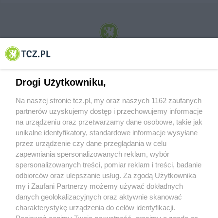
© 2001-2026 Tczew - TCZ.PL Sp. z o.o. Internetowy Serwis Informacyjny Miasta
Tczewa
Drogi Użytkowniku,
Na naszej stronie tcz.pl, my oraz naszych 1162 zaufanych
partnerów uzyskujemy dostęp i przechowujemy informacje
na urządzeniu oraz przetwarzamy dane osobowe, takie jak
unikalne identyfikatory, standardowe informacje wysyłane
przez urządzenie czy dane przeglądania w celu
zapewniania spersonalizowanych reklam, wybór
O FIRMIE
POLITYKA PRYWATNOŚCI
HOSTING
spersonalizowanych treści, pomiar reklam i treści, badanie
REKLAMA
WSPÓŁPRACA
RSS
FACEBOOK
KONTAKT
odbiorców oraz ulepszanie usług. Za zgodą Użytkownika
my i Zaufani Partnerzy możemy używać dokładnych
Nasze serwisy
danych geolokalizacyjnych oraz aktywnie skanować
charakterystykę urządzenia do celów identyfikacji.
Aktualności
Muzyka i kultura