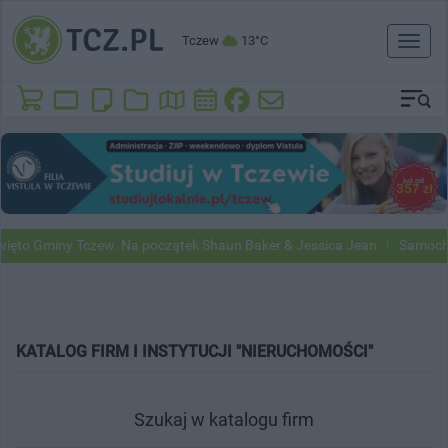
Tczew
13°C
Toggl
naviga
ięto Gminy Tczew. Na początek Shaun Baker & Jessica Jean
Samochod
KATALOG FIRM I INSTYTUCJI "NIERUCHOMOŚCI"
Szukaj w katalogu firm