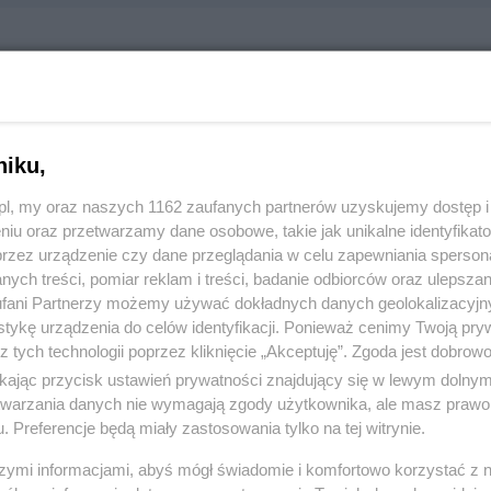
Zarządu Nieruchomościami Mirosława Byczkowska
arsz. Piłsudskiego 2, 83-110 Tczew
979
niku,
z.pl, my oraz naszych 1162 zaufanych partnerów uzyskujemy dostęp
:
Nieruchomości
niu oraz przetwarzamy dane osobowe, takie jak unikalne identyfikat
przez urządzenie czy dane przeglądania w celu zapewniania sperson
ych treści, pomiar reklam i treści, badanie odbiorców oraz ulepszan
 1111, wyświetleń: 5765
fani Partnerzy możemy używać dokładnych danych geolokalizacyjn
tykę urządzenia do celów identyfikacji. Ponieważ cenimy Twoją pry
z tych technologii poprzez kliknięcie „Akceptuję”. Zgoda jest dobro
ŻONA LOKALIZACJA NA MAPIE
ikając przycisk ustawień prywatności znajdujący się w lewym dolny
etwarzania danych nie wymagają zgody użytkownika, ale masz prawo 
. Preferencje będą miały zastosowania tylko na tej witrynie.
szymi informacjami, abyś mógł świadomie i komfortowo korzystać z