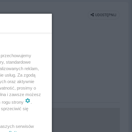
UDOSTĘPNIJ
 i przechowujemy
ory, standardowe
alizowanych reklam,
ie usług. Za zgodą
ych oraz aktywnie
watność, prosimy o
wolna i zawsze możesz
m rogu strony
.
sprzeciwić się
 naszych serwisów