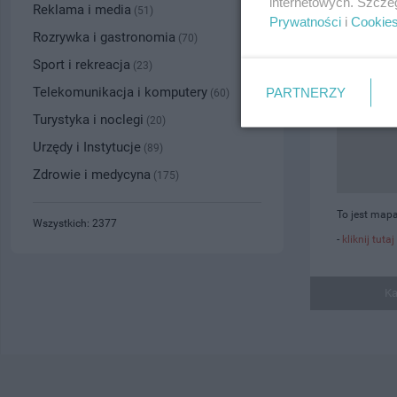
internetowych. Szcze
Reklama i media
(51)
Prywatności
i
Cookie
Rozrywka i gastronomia
(70)
Sport i rekreacja
(23)
Telekomunikacja i komputery
PARTNERZY
(60)
Turystyka i noclegi
(20)
Urzędy i Instytucje
(89)
Zdrowie i medycyna
(175)
To jest mapa
Wszystkich: 2377
-
kliknij tutaj
Ka