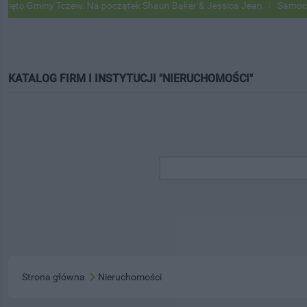
o Gminy Tczew. Na początek Shaun Baker & Jessica Jean
Samochody G
KATALOG FIRM I INSTYTUCJI "NIERUCHOMOŚCI"
Strona główna
Nieruchomości