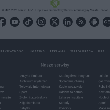
© 2001-2026 Tczew - TCZ.PL Sp. z o.o. Internetowy Serwis Informacyjny Miasta Tczewa
 PRYWATNOŚCI
HOSTING
REKLAMA
WSPÓŁPRACA
RSS
Nasze serwisy
Muzyka i kultura
Katalog firm i instytucji
Lokale
Archiwum wydarzeń
Sprzedam, oferuję
gastron
jna
Telewizja Internetowa
Kupię, poszukuję
Puby i k
rez
Sport
Oddam za darmo
Kawiarn
i masażu
Żłobki i przedszkola
Lekarze i szpitale
Noclegi
a
Zdjęcia miasta
Schody
Apteki
a
Zabytki
Kościoły
Mapa m