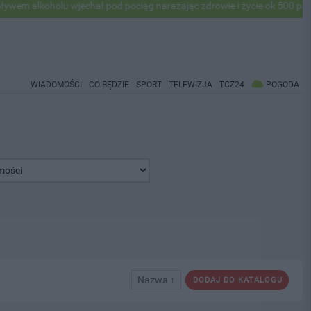
 alkoholu wjechał pod pociąg narażając zdrowie i życie ok 500 pasażer
WIADOMOŚCI
CO BĘDZIE
SPORT
TELEWIZJA
TCZ24
POGODA
Nazwa ↑
DODAJ DO KATALOGU