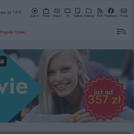
zew
16°C
Zgłoś
Praca
Mapa
TV
Galeria
Katalog
RSS
Facebook
Poczta
Pogoda Tczew