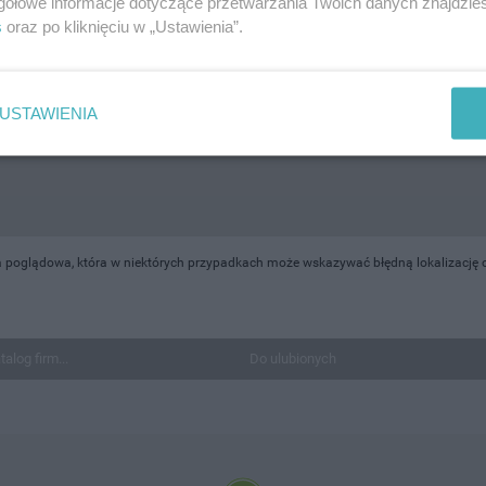
gółowe informacje dotyczące przetwarzania Twoich danych znajdzi
s
oraz po kliknięciu w „Ustawienia”.
USTAWIENIA
 poglądowa, która w niektórych przypadkach może wskazywać błędną lokalizację ob
talog firm...
Do ulubionych