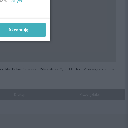
esz w
Polityce
Akceptuję
iektu. Pokaż "pl. marsz. Piłsudskiego 2, 83-110 Tczew" na większej mapie
Drukuj
Prześlij dalej