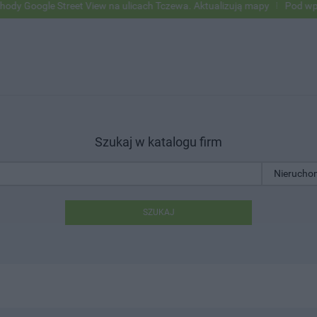
oogle Street View na ulicach Tczewa. Aktualizują mapy
Pod wpływem
Szukaj w katalogu firm
SZUKAJ