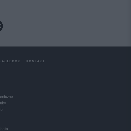
FACEBOOK
KONTAKT
omiczne
luby
ie
iasta