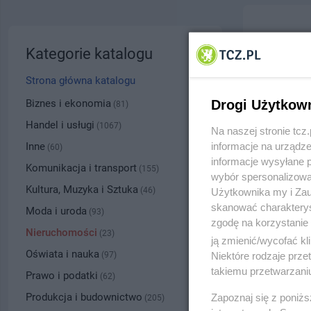
Biuro 
Kategorie katalogu
ul. pl. m
Strona główna katalogu
5312
Biznes i ekonomia
Drogi Użytkow
(81)
Handel i usługi
(1067)
Na naszej stronie tc
Kategoria
Inne
informacje na urządze
(60)
informacje wysyłane 
Komunikacja i transport
(155)
wybór spersonalizowan
Numer wpisu
Kultura, Muzyka i Sztuka
(46)
Użytkownika my i Zau
skanować charakterys
Moda i uroda
(93)
zgodę na korzystanie 
PRZYBLI
Nieruchomości
(23)
ją zmienić/wycofać kl
Oświata i nauka
(97)
Niektóre rodzaje prz
takiemu przetwarzaniu
Prawo i podatki
(62)
Produkcja i budownictwo
Zapoznaj się z poniż
(205)