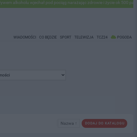
alkoholu wjechał pod pociąg narażając zdrowie i życie ok 500 pasażer
WIADOMOŚCI
CO BĘDZIE
SPORT
TELEWIZJA
TCZ24
POGODA
Nazwa ↑
DODAJ DO KATALOGU