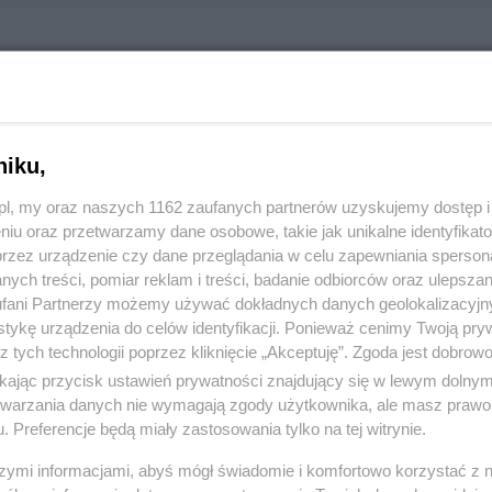
Obrotu Nieruchomościami
ka Polskiego 8B/1, 83-110 Tczew
750
niku,
z.pl, my oraz naszych 1162 zaufanych partnerów uzyskujemy dostęp
:
Nieruchomości
niu oraz przetwarzamy dane osobowe, takie jak unikalne identyfikat
przez urządzenie czy dane przeglądania w celu zapewniania sperson
ych treści, pomiar reklam i treści, badanie odbiorców oraz ulepszan
 1108, wyświetleń: 1981
fani Partnerzy możemy używać dokładnych danych geolokalizacyjn
tykę urządzenia do celów identyfikacji. Ponieważ cenimy Twoją pry
z tych technologii poprzez kliknięcie „Akceptuję”. Zgoda jest dobro
ŻONA LOKALIZACJA NA MAPIE
ikając przycisk ustawień prywatności znajdujący się w lewym dolny
etwarzania danych nie wymagają zgody użytkownika, ale masz prawo 
. Preferencje będą miały zastosowania tylko na tej witrynie.
szymi informacjami, abyś mógł świadomie i komfortowo korzystać z