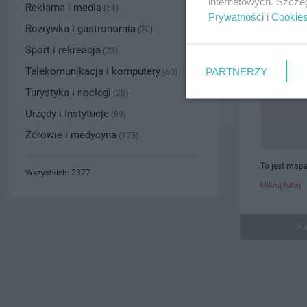
internetowych. Szcze
Reklama i media
(51)
Prywatności
i
Cookie
Rozrywka i gastronomia
(70)
Sport i rekreacja
(23)
Telekomunikacja i komputery
PARTNERZY
(60)
Turystyka i noclegi
(20)
Urzędy i Instytucje
(89)
Zdrowie i medycyna
(175)
To jest mapa
Wszystkich: 2377
kliknij tutaj
Ka