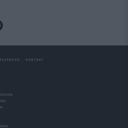
FACEBOOK
KONTAKT
omiczne
luby
ie
iasta