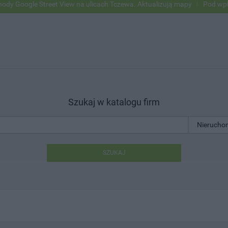
oogle Street View na ulicach Tczewa. Aktualizują mapy
Pod wpływem 
Szukaj w katalogu firm
SZUKAJ