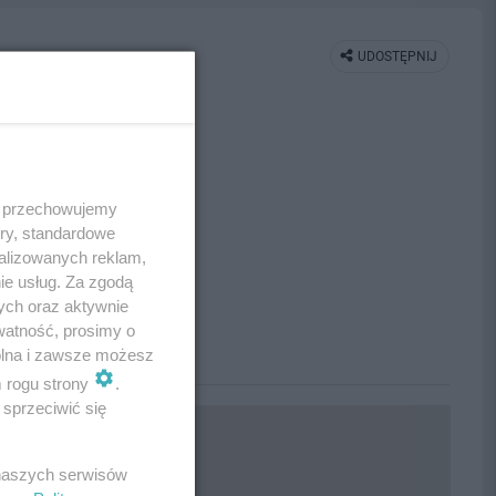
UDOSTĘPNIJ
 i przechowujemy
ory, standardowe
alizowanych reklam,
ie usług. Za zgodą
ych oraz aktywnie
watność, prosimy o
wolna i zawsze możesz
m rogu strony
.
sprzeciwić się
 naszych serwisów