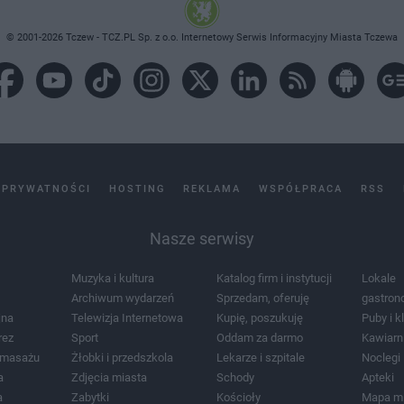
© 2001-2026 Tczew - TCZ.PL Sp. z o.o. Internetowy Serwis Informacyjny Miasta Tczewa
 PRYWATNOŚCI
HOSTING
REKLAMA
WSPÓŁPRACA
RSS
Nasze serwisy
Muzyka i kultura
Katalog firm i instytucji
Lokale
Archiwum wydarzeń
Sprzedam, oferuję
gastron
jna
Telewizja Internetowa
Kupię, poszukuję
Puby i k
rez
Sport
Oddam za darmo
Kawiarn
i masażu
Żłobki i przedszkola
Lekarze i szpitale
Noclegi
a
Zdjęcia miasta
Schody
Apteki
a
Zabytki
Kościoły
Mapa m