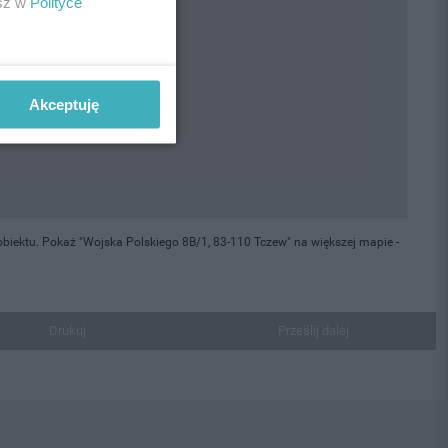
esz w
Polityce
Akceptuję
biektu. Pokaż "Wojska Polskiego 8B/1, 83-110 Tczew" na większej mapie -
Drukuj
Prześlij dalej