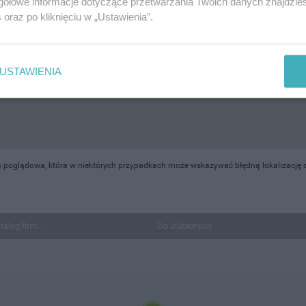
gółowe informacje dotyczące przetwarzania Twoich danych znajdzi
s
oraz po kliknięciu w „Ustawienia”.
USTAWIENIA
 poglądowa, która w niektórych przypadkach może wskazywać błędną lokalizację o
talog firm...
Do ulubionych