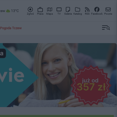
zew
13°C
Zgłoś
Praca
Mapa
TV
Galeria
Katalog
RSS
Facebook
Poczta
Pogoda Tczew