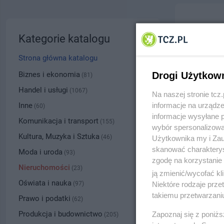
Biuro 
Kategorie katalogu
ul. Wojs
Strona główna katalogu
5320
Biznes i ekonomia
Drogi Użytkow
(81)
Handel i usługi
(1067)
Na naszej stronie tc
Kategoria
Inne
informacje na urządze
(60)
informacje wysyłane 
Komunikacja i transport
(155)
wybór spersonalizowan
Numer wpisu
Kultura, Muzyka i Sztuka
(46)
Użytkownika my i Zau
skanować charakterys
Moda i uroda
(93)
zgodę na korzystanie 
PRZYBLI
Nieruchomości
(23)
ją zmienić/wycofać kl
Oświata i nauka
(97)
Niektóre rodzaje prz
takiemu przetwarzaniu
Prawo i podatki
(62)
Produkcja i budownictwo
Zapoznaj się z poniż
(205)