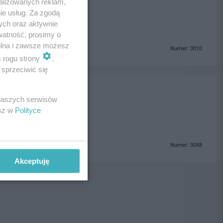
alizowanych reklam,
e), 83-110 Tczew
ie usług. Za zgodą
ych oraz aktywnie
watność, prosimy o
wolna i zawsze możesz
Numer: 3010
m rogu strony
.
sprzeciwić się
 Michaś
 naszych serwisów
esz w
Polityce
Numer: 3048
Akceptuję