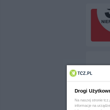
Drogi Użytkow
Na naszej stronie tc
informacje na urządze