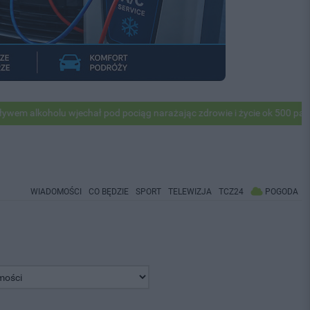
holu wjechał pod pociąg narażając zdrowie i życie ok 500 pasażerów! 
WIADOMOŚCI
CO BĘDZIE
SPORT
TELEWIZJA
TCZ24
POGODA