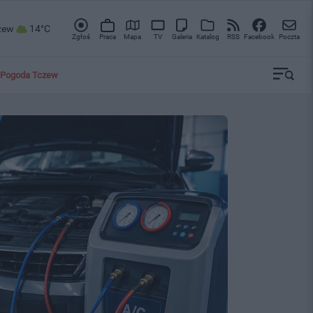
zew
14°C
Zgłoś
Praca
Mapa
TV
Galeria
Katalog
RSS
Facebook
Poczta
Pogoda Tczew