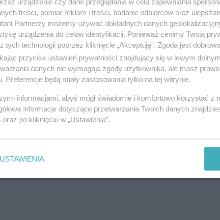
przez urządzenie czy dane przeglądania w celu zapewniania sperson
ul. Armii Krajowej 86 - (vis a vis Inter March
ych treści, pomiar reklam i treści, badanie odbiorców oraz ulepszan
Telefon:
730363363
fani Partnerzy możemy używać dokładnych danych geolokalizacyjn
Kategoria:
Nieruchomości
tykę urządzenia do celów identyfikacji. Ponieważ cenimy Twoją pry
z tych technologii poprzez kliknięcie „Akceptuję”. Zgoda jest dobro
ikając przycisk ustawień prywatności znajdujący się w lewym dolny
etwarzania danych nie wymagają zgody użytkownika, ale masz prawo 
. Preferencje będą miały zastosowania tylko na tej witrynie.
M M NIERUCHOMOŚCI Małgorzata
szymi informacjami, abyś mógł świadomie i komfortowo korzystać z
ul. Jasińskiego 10, 83-110 Tczew
gółowe informacje dotyczące przetwarzania Twoich danych znajdzi
Telefon:
535106111
s
oraz po kliknięciu w „Ustawienia”.
Kategoria:
Nieruchomości
USTAWIENIA