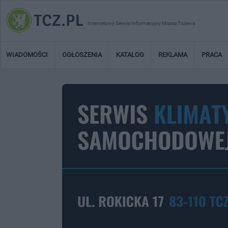
Internetowy Serwis Informacyjny Miasta Tczewa
WIADOMOŚCI
OGŁOSZENIA
KATALOG
REKLAMA
PRACA