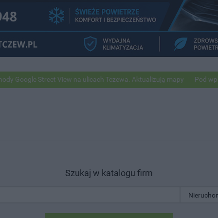
 Street View na ulicach Tczewa. Aktualizują mapy
Pod wpływem alko
Szukaj w katalogu firm