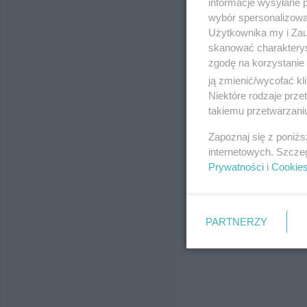
informacje wysyłane 
wybór spersonalizowan
Użytkownika my i Zau
skanować charakterys
zgodę na korzystanie 
ją zmienić/wycofać kl
Niektóre rodzaje prz
takiemu przetwarzaniu
Zapoznaj się z poniż
internetowych. Szcze
Prywatności
i
Cookie
PARTNERZY