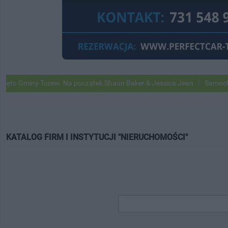
ny Tczew. Na początek Shaun Baker & Jessica Jean
Samochody Google
KATALOG FIRM I INSTYTUCJI "NIERUCHOMOŚCI"