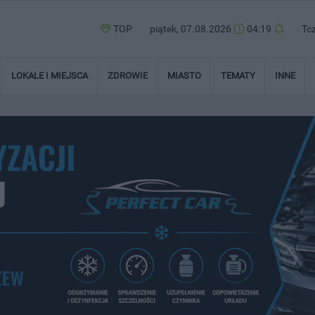
TOP
piątek, 07.08.2026
04:19
Tc
LOKALE I MIEJSCA
ZDROWIE
MIASTO
TEMATY
INNE