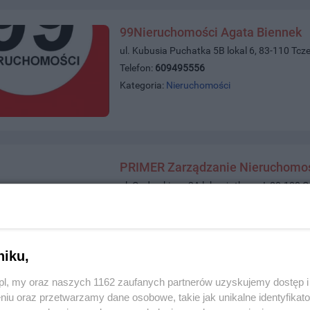
99Nieruchomości Agata Biennek
ul. Kubusia Puchatka 5B lokal 6, 83-110 Tcz
Telefon:
609495556
Kategoria:
Nieruchomości
PRIMER Zarządzanie Nieruchomo
ul. Guderskiego 2A lok. użytkowy I, 80-180 
Telefon:
503588246
Kategoria:
Nieruchomości
niku,
z.pl, my oraz naszych 1162 zaufanych partnerów uzyskujemy dostęp
niu oraz przetwarzamy dane osobowe, takie jak unikalne identyfikat
Nieruchomości Tczew - Statua