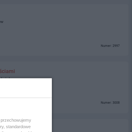
ew
Numer: 2997
ściami
Gdańsk
Numer: 3008
 i przechowujemy
ory, standardowe