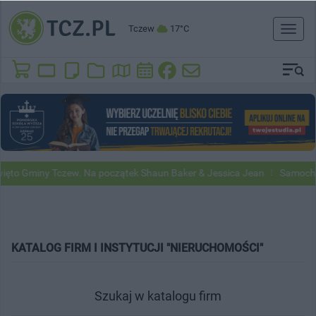
Tczew
17°C
Toggl
naviga
 Gminy Tczew. Na początek Shaun Baker & Jessica Jean
Samochody Go
KATALOG FIRM I INSTYTUCJI "NIERUCHOMOŚCI"
Szukaj w katalogu firm