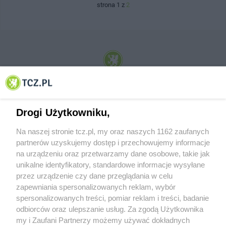
strona 1 z
2
© 2001-2026 Tczew - TCZ.PL Sp. z o.o. Internetowy Serwis Informacyjny Miasta
Tczewa
Drogi Użytkowniku,
Na naszej stronie tcz.pl, my oraz naszych 1162 zaufanych
partnerów uzyskujemy dostęp i przechowujemy informacje
na urządzeniu oraz przetwarzamy dane osobowe, takie jak
unikalne identyfikatory, standardowe informacje wysyłane
przez urządzenie czy dane przeglądania w celu
zapewniania spersonalizowanych reklam, wybór
O FIRMIE
POLITYKA PRYWATNOŚCI
HOSTING
spersonalizowanych treści, pomiar reklam i treści, badanie
REKLAMA
WSPÓŁPRACA
RSS
FACEBOOK
KONTAKT
odbiorców oraz ulepszanie usług. Za zgodą Użytkownika
my i Zaufani Partnerzy możemy używać dokładnych