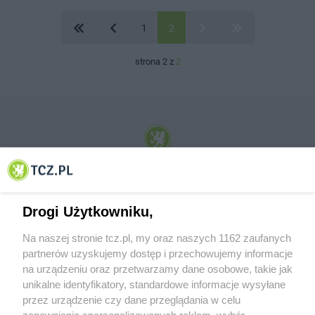
1
2
strona 2 z
2
© 2001-2026 Tczew - TCZ.PL Sp. z o.o. Internetowy Serwis Informacyjny Miasta
Tczewa
Drogi Użytkowniku,
Na naszej stronie tcz.pl, my oraz naszych 1162 zaufanych
partnerów uzyskujemy dostęp i przechowujemy informacje
na urządzeniu oraz przetwarzamy dane osobowe, takie jak
unikalne identyfikatory, standardowe informacje wysyłane
przez urządzenie czy dane przeglądania w celu
zapewniania spersonalizowanych reklam, wybór