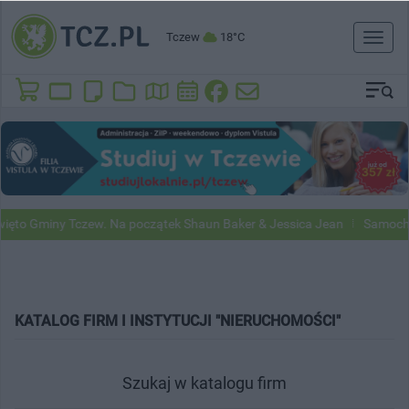
Tczew
18°C
Toggl
naviga
ęto Gminy Tczew. Na początek Shaun Baker & Jessica Jean
Samochod
KATALOG FIRM I INSTYTUCJI "NIERUCHOMOŚCI"
Szukaj w katalogu firm