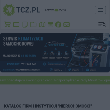
Tczew
22°C
Toggl
naviga
pozostaje w swoich granicach. Rozporządzenie Rady Ministrów opublik
KATALOG FIRM I INSTYTUCJI "NIERUCHOMOŚCI"