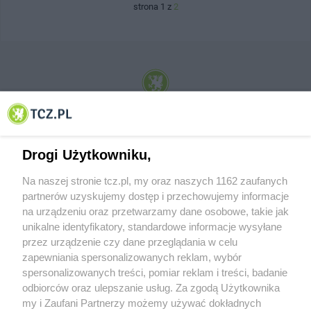
strona 1 z
2
© 2001-2026 Tczew - TCZ.PL Sp. z o.o. Internetowy Serwis Informacyjny Miasta
Tczewa
Drogi Użytkowniku,
Na naszej stronie tcz.pl, my oraz naszych 1162 zaufanych
partnerów uzyskujemy dostęp i przechowujemy informacje
na urządzeniu oraz przetwarzamy dane osobowe, takie jak
unikalne identyfikatory, standardowe informacje wysyłane
przez urządzenie czy dane przeglądania w celu
zapewniania spersonalizowanych reklam, wybór
O FIRMIE
POLITYKA PRYWATNOŚCI
HOSTING
spersonalizowanych treści, pomiar reklam i treści, badanie
REKLAMA
WSPÓŁPRACA
RSS
FACEBOOK
KONTAKT
odbiorców oraz ulepszanie usług. Za zgodą Użytkownika
my i Zaufani Partnerzy możemy używać dokładnych