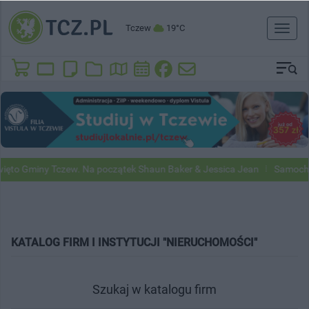
Tczew
19°C
Toggl
naviga
 Gminy Tczew. Na początek Shaun Baker & Jessica Jean
Samochody Go
KATALOG FIRM I INSTYTUCJI "NIERUCHOMOŚCI"
Szukaj w katalogu firm