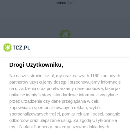
strona 1 z
2
© 2001-2026 Tczew - TCZ.PL Sp. z o.o. Internetowy Serwis Informacyjny Miasta
Tczewa
Drogi Użytkowniku,
Na naszej stronie tcz.pl, my oraz naszych 1160 zaufanych
partnerów uzyskujemy dostęp i przechowujemy informacje
na urządzeniu oraz przetwarzamy dane osobowe, takie jak
unikalne identyfikatory, standardowe informacje wysyłane
przez urządzenie czy dane przeglądania w celu
zapewniania spersonalizowanych reklam, wybór
O FIRMIE
POLITYKA PRYWATNOŚCI
HOSTING
spersonalizowanych treści, pomiar reklam i treści, badanie
REKLAMA
WSPÓŁPRACA
RSS
FACEBOOK
KONTAKT
odbiorców oraz ulepszanie usług. Za zgodą Użytkownika
my i Zaufani Partnerzy możemy używać dokładnych