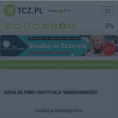
Tczew
27°C
Toggl
naviga
pozostaje w swoich granicach. Rozporządzenie Rady Ministrów opubli
KATALOG FIRM I INSTYTUCJI "NIERUCHOMOŚCI"
Szukaj w katalogu firm