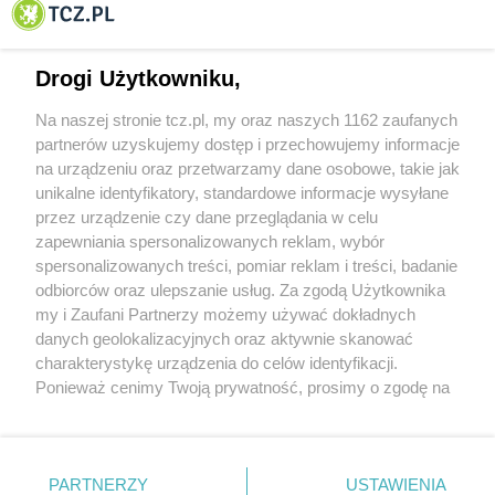
Tczewa
Drogi Użytkowniku,
Na naszej stronie tcz.pl, my oraz naszych 1162 zaufanych
partnerów uzyskujemy dostęp i przechowujemy informacje
na urządzeniu oraz przetwarzamy dane osobowe, takie jak
unikalne identyfikatory, standardowe informacje wysyłane
przez urządzenie czy dane przeglądania w celu
zapewniania spersonalizowanych reklam, wybór
O FIRMIE
POLITYKA PRYWATNOŚCI
HOSTING
spersonalizowanych treści, pomiar reklam i treści, badanie
REKLAMA
WSPÓŁPRACA
RSS
FACEBOOK
KONTAKT
odbiorców oraz ulepszanie usług. Za zgodą Użytkownika
my i Zaufani Partnerzy możemy używać dokładnych
Nasze serwisy
danych geolokalizacyjnych oraz aktywnie skanować
charakterystykę urządzenia do celów identyfikacji.
Aktualności
Muzyka i kultura
Ponieważ cenimy Twoją prywatność, prosimy o zgodę na
Tcz24
Archiwum wydarzeń
korzystanie z tych technologii poprzez kliknięcie
Kronika Policyjna
Telewizja Internetowa
„Akceptuję”. Zgoda jest dobrowolna i zawsze możesz ją
Kalendarz imprez
Sport
zmienić/wycofać klikając przycisk ustawień prywatności
Salony urody i masażu
Żłobki i przedszkola
PARTNERZY
USTAWIENIA
Historia miasta
Zdjęcia miasta
znajdujący się w lewym dolnym rogu strony
. Niektóre