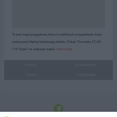
To jest mapa poglądowa, która w niektórych przypadkach może
wskazywać błędną lokalizację obiektu. Pokaż "Korczaka 27, 83-
110 Tczew" na większej mapie -
kliknij tutaj
Katalog...
Do ulubionych
Drukuj
Prześlij dalej
© 2001-2026 Tczew - TCZ.PL Sp. z o.o. Internetowy Serwis Informacyjny Miasta