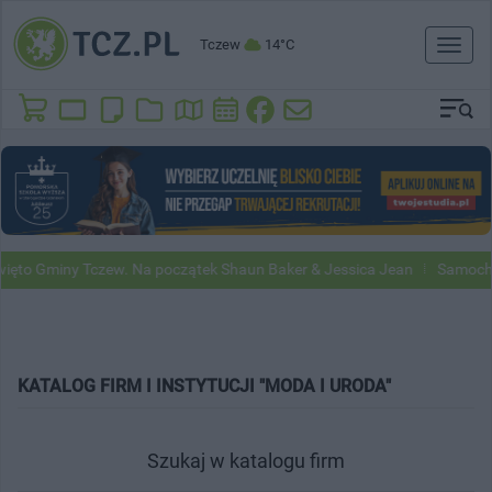
Tczew
14°C
Toggl
naviga
ięto Gminy Tczew. Na początek Shaun Baker & Jessica Jean
Samochod
KATALOG FIRM I INSTYTUCJI "MODA I URODA"
Szukaj w katalogu firm