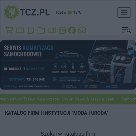
Tczew
13°C
Toggl
naviga
ęto Gminy Tczew. Na początek Shaun Baker & Jessica Jean
Samochod
KATALOG FIRM I INSTYTUCJI "MODA I URODA"
Szukaj w katalogu firm