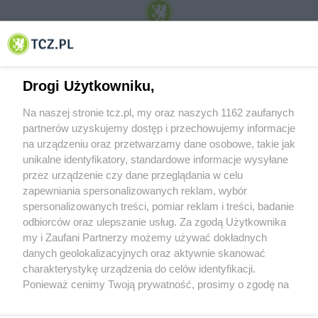
© 2001-2026 Tczew - TCZ.PL Sp. z o.o. Internetowy Serwis Informacyjny Miasta
Tczewa
Drogi Użytkowniku,
Na naszej stronie tcz.pl, my oraz naszych 1162 zaufanych
partnerów uzyskujemy dostęp i przechowujemy informacje
na urządzeniu oraz przetwarzamy dane osobowe, takie jak
unikalne identyfikatory, standardowe informacje wysyłane
przez urządzenie czy dane przeglądania w celu
zapewniania spersonalizowanych reklam, wybór
O FIRMIE
POLITYKA PRYWATNOŚCI
HOSTING
spersonalizowanych treści, pomiar reklam i treści, badanie
REKLAMA
WSPÓŁPRACA
RSS
FACEBOOK
KONTAKT
odbiorców oraz ulepszanie usług. Za zgodą Użytkownika
my i Zaufani Partnerzy możemy używać dokładnych
Nasze serwisy
danych geolokalizacyjnych oraz aktywnie skanować
charakterystykę urządzenia do celów identyfikacji.
Aktualności
Muzyka i kultura
Ponieważ cenimy Twoją prywatność, prosimy o zgodę na
Tcz24
Archiwum wydarzeń
korzystanie z tych technologii poprzez kliknięcie
Kronika Policyjna
Telewizja Internetowa
„Akceptuję”. Zgoda jest dobrowolna i zawsze możesz ją