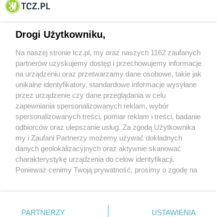
Tczewa
Drogi Użytkowniku,
Na naszej stronie tcz.pl, my oraz naszych 1162 zaufanych
partnerów uzyskujemy dostęp i przechowujemy informacje
na urządzeniu oraz przetwarzamy dane osobowe, takie jak
unikalne identyfikatory, standardowe informacje wysyłane
przez urządzenie czy dane przeglądania w celu
zapewniania spersonalizowanych reklam, wybór
O FIRMIE
POLITYKA PRYWATNOŚCI
HOSTING
spersonalizowanych treści, pomiar reklam i treści, badanie
REKLAMA
WSPÓŁPRACA
RSS
FACEBOOK
KONTAKT
odbiorców oraz ulepszanie usług. Za zgodą Użytkownika
my i Zaufani Partnerzy możemy używać dokładnych
Nasze serwisy
danych geolokalizacyjnych oraz aktywnie skanować
charakterystykę urządzenia do celów identyfikacji.
Aktualności
Muzyka i kultura
Ponieważ cenimy Twoją prywatność, prosimy o zgodę na
Tcz24
Archiwum wydarzeń
korzystanie z tych technologii poprzez kliknięcie
Kronika Policyjna
Telewizja Internetowa
„Akceptuję”. Zgoda jest dobrowolna i zawsze możesz ją
Kalendarz imprez
Sport
zmienić/wycofać klikając przycisk ustawień prywatności
Salony urody i masażu
Żłobki i przedszkola
PARTNERZY
USTAWIENIA
Historia miasta
Zdjęcia miasta
znajdujący się w lewym dolnym rogu strony
. Niektóre