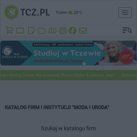
Tczew
20°C
Toggl
naviga
ęto Gminy Tczew. Na początek Shaun Baker & Jessica Jean
Samochod
KATALOG FIRM I INSTYTUCJI "MODA I URODA"
Szukaj w katalogu firm