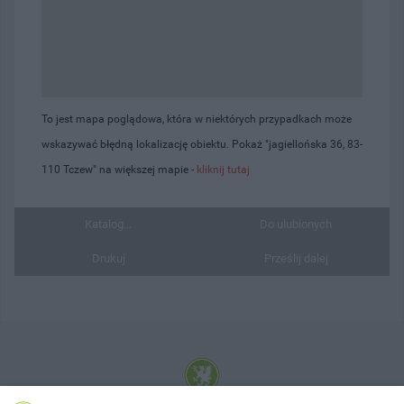
To jest mapa poglądowa, która w niektórych przypadkach może
wskazywać błędną lokalizację obiektu. Pokaż "jagiellońska 36, 83-
110 Tczew" na większej mapie -
kliknij tutaj
Katalog...
Do ulubionych
Drukuj
Prześlij dalej
© 2001-2026 Tczew - TCZ.PL Sp. z o.o. Internetowy Serwis Informacyjny Miasta