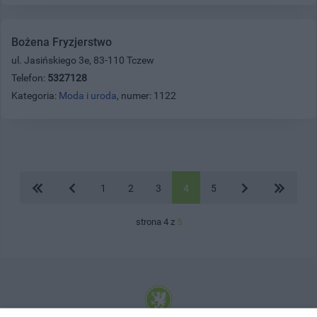
Bożena Fryzjerstwo
ul. Jasińskiego 3e, 83-110 Tczew
Telefon:
5327128
Kategoria:
Moda i uroda
, numer: 1122
1
2
3
4
5
strona 4 z
5