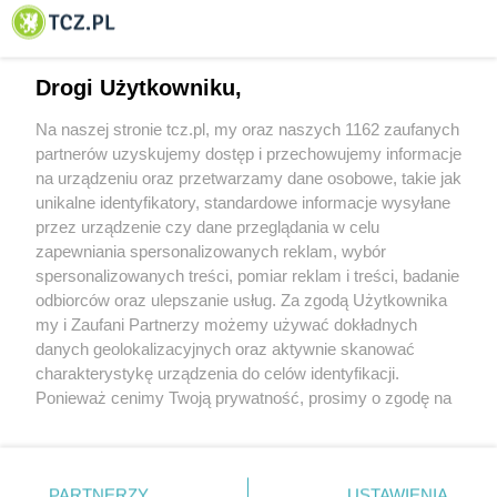
© 2001-2026 Tczew - TCZ.PL Sp. z o.o. Internetowy Serwis Informacyjny Miasta
Tczewa
Drogi Użytkowniku,
Na naszej stronie tcz.pl, my oraz naszych 1162 zaufanych
partnerów uzyskujemy dostęp i przechowujemy informacje
na urządzeniu oraz przetwarzamy dane osobowe, takie jak
unikalne identyfikatory, standardowe informacje wysyłane
przez urządzenie czy dane przeglądania w celu
zapewniania spersonalizowanych reklam, wybór
O FIRMIE
POLITYKA PRYWATNOŚCI
HOSTING
spersonalizowanych treści, pomiar reklam i treści, badanie
REKLAMA
WSPÓŁPRACA
RSS
FACEBOOK
KONTAKT
odbiorców oraz ulepszanie usług. Za zgodą Użytkownika
my i Zaufani Partnerzy możemy używać dokładnych
Nasze serwisy
danych geolokalizacyjnych oraz aktywnie skanować
charakterystykę urządzenia do celów identyfikacji.
Aktualności
Muzyka i kultura
Ponieważ cenimy Twoją prywatność, prosimy o zgodę na
Tcz24
Archiwum wydarzeń
korzystanie z tych technologii poprzez kliknięcie
Kronika Policyjna
Telewizja Internetowa
„Akceptuję”. Zgoda jest dobrowolna i zawsze możesz ją
Kalendarz imprez
Sport
zmienić/wycofać klikając przycisk ustawień prywatności
Salony urody i masażu
Żłobki i przedszkola
PARTNERZY
USTAWIENIA
Historia miasta
Zdjęcia miasta