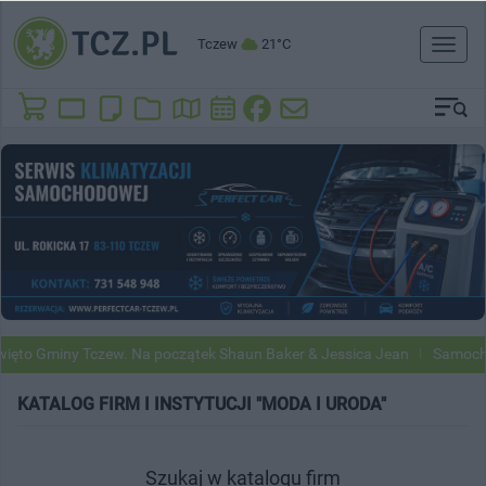
Tczew
21°C
Toggl
naviga
to Gminy Tczew. Na początek Shaun Baker & Jessica Jean
Samochody 
KATALOG FIRM I INSTYTUCJI "MODA I URODA"
Szukaj w katalogu firm