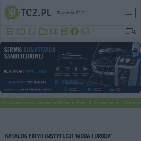
Tczew
22°C
Toggl
naviga
to Gminy Tczew. Na początek Shaun Baker & Jessica Jean
Samochody 
KATALOG FIRM I INSTYTUCJI "MODA I URODA"