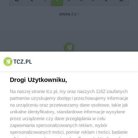
strona 2 z
5
© 2001-2026 Tczew - TCZ.PL Sp. z o.o. Internetowy Serwis Informacyjny Miasta
Tczewa
Drogi Użytkowniku,
Na naszej stronie tcz.pl, my oraz naszych 1162 zaufanych
partnerów uzyskujemy dostęp i przechowujemy informacje
na urządzeniu oraz przetwarzamy dane osobowe, takie jak
unikalne identyfikatory, standardowe informacje wysyłane
przez urządzenie czy dane przeglądania w celu
zapewniania spersonalizowanych reklam, wybór
O FIRMIE
POLITYKA PRYWATNOŚCI
HOSTING
spersonalizowanych treści, pomiar reklam i treści, badanie
REKLAMA
WSPÓŁPRACA
RSS
FACEBOOK
KONTAKT