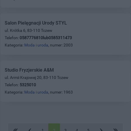
Salon Pielęgnacji Urody STYL
ul. Krótka 6, 83-110 Tczew
Telefon:
0587776810lub0585311473
Kategoria:
Moda i uroda
, numer: 2003
Studio Fryzjerskie A&M
ul. Armii Krajowej 20, 83-110 Tczew
Telefon:
5325010
Kategoria:
Moda i uroda
, numer: 1963
1
2
3
4
5