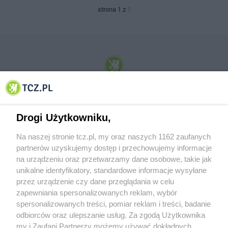
strona 1 z
5
© 2001-2026 Tczew - TCZ.PL Sp. z o.o. Internetowy Serwis Informacyjny Miasta
Tczewa
Drogi Użytkowniku,
Na naszej stronie tcz.pl, my oraz naszych 1162 zaufanych
partnerów uzyskujemy dostęp i przechowujemy informacje
na urządzeniu oraz przetwarzamy dane osobowe, takie jak
unikalne identyfikatory, standardowe informacje wysyłane
przez urządzenie czy dane przeglądania w celu
zapewniania spersonalizowanych reklam, wybór
O FIRMIE
POLITYKA PRYWATNOŚCI
HOSTING
spersonalizowanych treści, pomiar reklam i treści, badanie
REKLAMA
WSPÓŁPRACA
RSS
FACEBOOK
KONTAKT
odbiorców oraz ulepszanie usług. Za zgodą Użytkownika
my i Zaufani Partnerzy możemy używać dokładnych