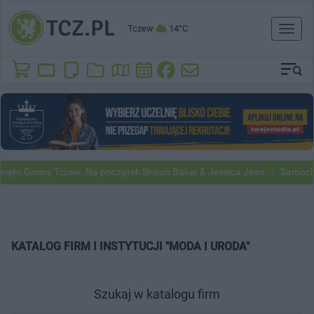
Tczew
14°C
Toggl
naviga
to Gminy Tczew. Na początek Shaun Baker & Jessica Jean
Samochody 
KATALOG FIRM I INSTYTUCJI "MODA I URODA"
Szukaj w katalogu firm