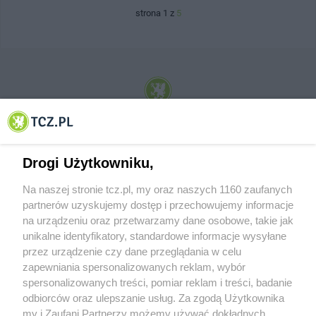
strona 1 z
5
© 2001-2026 Tczew - TCZ.PL Sp. z o.o. Internetowy Serwis Informacyjny Miasta
Tczewa
Drogi Użytkowniku,
Na naszej stronie tcz.pl, my oraz naszych 1160 zaufanych
partnerów uzyskujemy dostęp i przechowujemy informacje
na urządzeniu oraz przetwarzamy dane osobowe, takie jak
unikalne identyfikatory, standardowe informacje wysyłane
przez urządzenie czy dane przeglądania w celu
zapewniania spersonalizowanych reklam, wybór
O FIRMIE
POLITYKA PRYWATNOŚCI
HOSTING
spersonalizowanych treści, pomiar reklam i treści, badanie
REKLAMA
WSPÓŁPRACA
RSS
FACEBOOK
KONTAKT
odbiorców oraz ulepszanie usług. Za zgodą Użytkownika
my i Zaufani Partnerzy możemy używać dokładnych