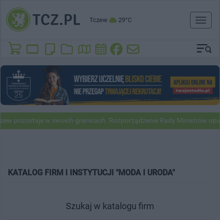
Tczew
29°C
Toggl
naviga
 pozostaje w swoich granicach. Rozporządzenie Rady Ministrów opubl
KATALOG FIRM I INSTYTUCJI "MODA I URODA"
Szukaj w katalogu firm