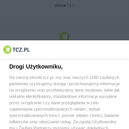
strona 1 z
5
© 2001-2026 Tczew - TCZ.PL Sp. z o.o. Internetowy Serwis Informacyjny Miasta
Tczewa
Drogi Użytkowniku,
Na naszej stronie tcz.pl, my oraz naszych 1160 zaufanych
partnerów uzyskujemy dostęp i przechowujemy informacje
na urządzeniu oraz przetwarzamy dane osobowe, takie jak
unikalne identyfikatory, standardowe informacje wysyłane
przez urządzenie czy dane przeglądania w celu
zapewniania spersonalizowanych reklam, wybór
O FIRMIE
POLITYKA PRYWATNOŚCI
HOSTING
spersonalizowanych treści, pomiar reklam i treści, badanie
REKLAMA
WSPÓŁPRACA
RSS
FACEBOOK
KONTAKT
odbiorców oraz ulepszanie usług. Za zgodą Użytkownika
my i Zaufani Partnerzy możemy używać dokładnych