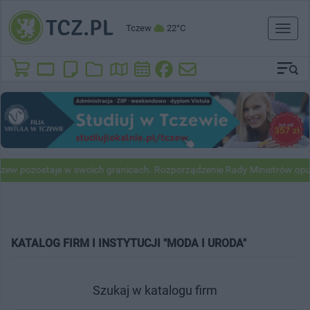
Tczew
22°C
Toggl
naviga
 pozostaje w swoich granicach. Rozporządzenie Rady Ministrów opubl
KATALOG FIRM I INSTYTUCJI "MODA I URODA"
Szukaj w katalogu firm