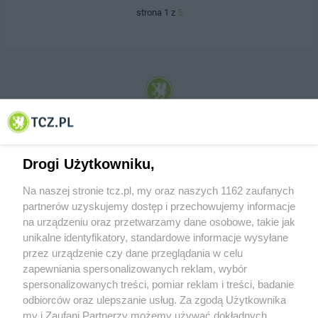
strona 1 z
5
© 2001-2026 Tczew - TCZ.PL Sp. z o.o. Internetowy Serwis Informacyjny Miasta
Tczewa
Drogi Użytkowniku,
Na naszej stronie tcz.pl, my oraz naszych 1162 zaufanych
partnerów uzyskujemy dostęp i przechowujemy informacje
na urządzeniu oraz przetwarzamy dane osobowe, takie jak
unikalne identyfikatory, standardowe informacje wysyłane
przez urządzenie czy dane przeglądania w celu
zapewniania spersonalizowanych reklam, wybór
O FIRMIE
POLITYKA PRYWATNOŚCI
HOSTING
spersonalizowanych treści, pomiar reklam i treści, badanie
REKLAMA
WSPÓŁPRACA
RSS
FACEBOOK
KONTAKT
odbiorców oraz ulepszanie usług. Za zgodą Użytkownika
my i Zaufani Partnerzy możemy używać dokładnych