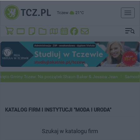
Tczew
21°C
Toggl
naviga
to Gminy Tczew. Na początek Shaun Baker & Jessica Jean
Samochody 
KATALOG FIRM I INSTYTUCJI "MODA I URODA"
Szukaj w katalogu firm